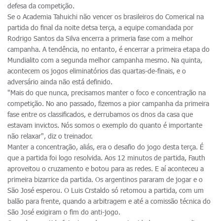
defesa da competição.
Se o Academia Tahuichi não vencer os brasileiros do Comerical na
partida do final da noite detsa terça, a equipe comandada por
Rodrigo Santos da Silva encerra a primeria fase com a melhor
campanha. A tendência, no entanto, é encerrar a primeira etapa do
Mundialito com a segunda melhor campanha mesmo. Na quinta,
acontecem os jogos eliminatórios das quartas-de-finais, e o
adversário ainda não está definido.
"Mais do que nunca, precisamos manter o foco e concentração na
competição. No ano passado, fizemos a pior campanha da primeira
fase entre os classificados, e derrubamos os dnos da casa que
estavam invictos. Nós somos o exemplo do quanto é importante
não relaxar", diz o treinador.
Manter a concentração, aliás, era o desafio do jogo desta terça. É
que a partida foi logo resolvida. Aos 12 minutos de partida, Fauth
aproveitou o cruzamento e botou para as redes. E aí aconteceu a
primeira bizarrice da partida. Os argentinos pararam de jogar e o
São José esperou. O Luis Crstaldo só retomou a partida, com um
balão para frente, quando a arbitragem e até a comissão técnica do
São José exigiram o fim do anti-jogo.