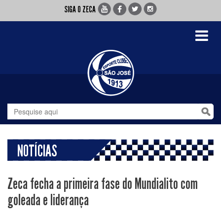
SIGA O ZECA
Toggle
navigati
NOTÍCIAS
Zeca fecha a primeira fase do Mundialito com
goleada e liderança