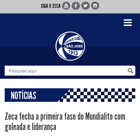
SIGA O ZECA
Toggle
navigati
NOTÍCIAS
Zeca fecha a primeira fase do Mundialito com
goleada e liderança