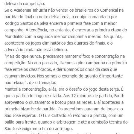
defesa da competição.
Se o Academia Tahuichi não vencer os brasileiros do Comerical na
partida do final da noite detsa terça, a equipe comandada por
Rodrigo Santos da Silva encerra a primeria fase com a melhor
campanha. A tendência, no entanto, é encerrar a primeira etapa do
Mundialito com a segunda melhor campanha mesmo. Na quinta,
acontecem os jogos eliminatórios das quartas-de-finais, e o
adversário ainda não está definido.
"Mais do que nunca, precisamos manter o foco e concentração na
competição. No ano passado, fizemos a pior campanha da primeira
fase entre os classificados, e derrubamos os dnos da casa que
estavam invictos. Nós somos o exemplo do quanto é importante
não relaxar", diz o treinador.
Manter a concentração, aliás, era o desafio do jogo desta terça. É
que a partida foi logo resolvida. Aos 12 minutos de partida, Fauth
aproveitou o cruzamento e botou para as redes. E aí aconteceu a
primeira bizarrice da partida. Os argentinos pararam de jogar e o
São José esperou. O Luis Crstaldo só retomou a partida, com um
balão para frente, quando a arbitragem e até a comissão técnica do
São José exigiram o fim do anti-jogo.