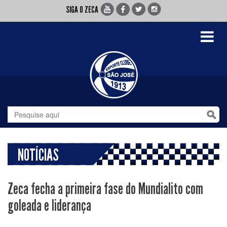
SIGA O ZECA
Toggle
navigati
NOTÍCIAS
Zeca fecha a primeira fase do Mundialito com
goleada e liderança