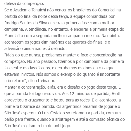
defesa da competição.
Se o Academia Tahuichi não vencer os brasileiros do Comerical na
partida do final da noite detsa terça, a equipe comandada por
Rodrigo Santos da Silva encerra a primeria fase com a melhor
campanha. A tendência, no entanto, é encerrar a primeira etapa do
Mundialito com a segunda melhor campanha mesmo. Na quinta,
acontecem os jogos eliminatórios das quartas-de-finais, e o
adversário ainda não está definido.
"Mais do que nunca, precisamos manter o foco e concentração na
competição. No ano passado, fizemos a pior campanha da primeira
fase entre os classificados, e derrubamos os dnos da casa que
estavam invictos. Nós somos o exemplo do quanto é importante
não relaxar", diz o treinador.
Manter a concentração, aliás, era o desafio do jogo desta terça. É
que a partida foi logo resolvida. Aos 12 minutos de partida, Fauth
aproveitou o cruzamento e botou para as redes. E aí aconteceu a
primeira bizarrice da partida. Os argentinos pararam de jogar e o
São José esperou. O Luis Crstaldo só retomou a partida, com um
balão para frente, quando a arbitragem e até a comissão técnica do
São José exigiram o fim do anti-jogo.