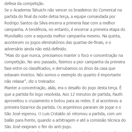
defesa da competição.
Se o Academia Tahuichi não vencer os brasileiros do Comerical na
partida do final da noite detsa terça, a equipe comandada por
Rodrigo Santos da Silva encerra a primeria fase com a melhor
campanha. A tendência, no entanto, é encerrar a primeira etapa do
Mundialito com a segunda melhor campanha mesmo. Na quinta,
acontecem os jogos eliminatórios das quartas-de-finais, e o
adversário ainda não está definido.
"Mais do que nunca, precisamos manter o foco e concentração na
competição. No ano passado, fizemos a pior campanha da primeira
fase entre os classificados, e derrubamos os dnos da casa que
estavam invictos. Nós somos o exemplo do quanto é importante
não relaxar", diz o treinador.
Manter a concentração, aliás, era o desafio do jogo desta terça. É
que a partida foi logo resolvida. Aos 12 minutos de partida, Fauth
aproveitou o cruzamento e botou para as redes. E aí aconteceu a
primeira bizarrice da partida. Os argentinos pararam de jogar e o
São José esperou. O Luis Crstaldo só retomou a partida, com um
balão para frente, quando a arbitragem e até a comissão técnica do
São José exigiram o fim do anti-jogo.