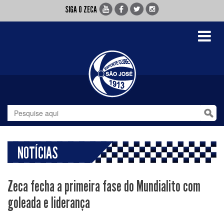
SIGA O ZECA
Toggle
navigati
NOTÍCIAS
Zeca fecha a primeira fase do Mundialito com
goleada e liderança