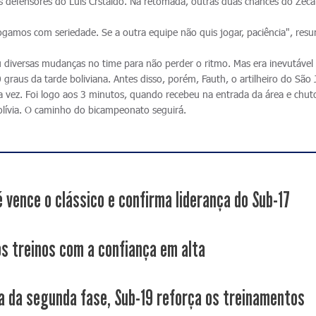
s defensores do Luis Crstaldo. Na retomada, outras duas chances do Zeca
jogamos com seriedade. Se a outra equipe não quis jogar, paciência", res
diversas mudanças no time para não perder o ritmo. Mas era inevutável
0 graus da tarde boliviana. Antes disso, porém, Fauth, o artilheiro do São
 vez. Foi logo aos 3 minutos, quando recebeu na entrada da área e chuto
Bolívia. O caminho do bicampeonato seguirá.
é vence o clássico e confirma liderança do Sub-17
os treinos com a confiança em alta
a da segunda fase, Sub-19 reforça os treinamentos