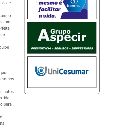
mais de
 campo
ada um
feita,
s e
equipe
 pior
ós somos
 minutos
rtida.
ão para
ré
uns