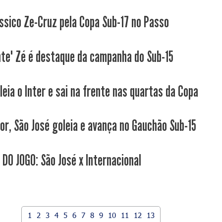
ssico Ze-Cruz pela Copa Sub-17 no Passo
nte" Zé é destaque da campanha do Sub-15
leia o Inter e sai na frente nas quartas da Copa
or, São José goleia e avança no Gauchão Sub-15
 DO JOGO: São José x Internacional
1
2
3
4
5
6
7
8
9
10
11
12
13