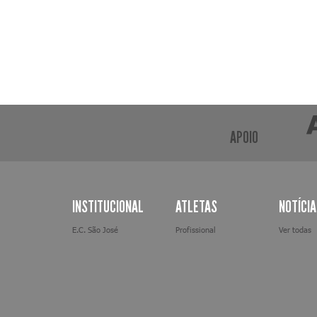
APOIO
INSTITUCIONAL
ATLETAS
NOTÍCI
E.C. São José
Profissional
Ver todas