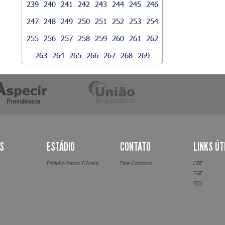
239
240
241
242
243
244
245
246
247
248
249
250
251
252
253
254
255
256
257
258
259
260
261
262
263
264
265
266
267
268
269
AS
ESTÁDIO
CONTATO
LINKS ÚT
Estádio Passo D’Areia
Fale Conosco
CBF
FGF
BID