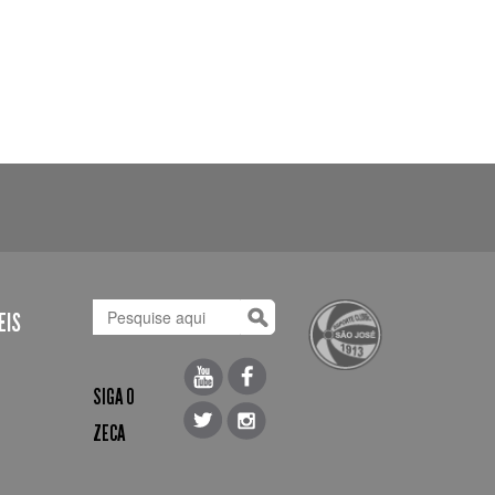
EIS
SIGA O
ZECA