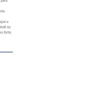
 para
umiu
 que o
 José no
u forte.