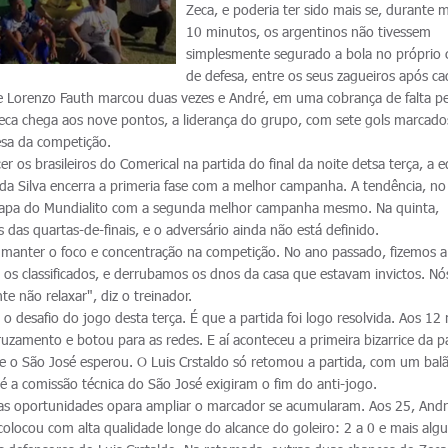
Zeca, e poderia ter sido mais se, durante 
10 minutos, os argentinos não tivessem
simplesmente segurado a bola no próprio
de defesa, entre os seus zagueiros após c
e Lorenzo Fauth marcou duas vezes e André, em uma cobrança de falta per
 Zeca chega aos nove pontos, a liderança do grupo, com sete gols marcado
esa da competição.
r os brasileiros do Comerical na partida do final da noite detsa terça, a 
a Silva encerra a primeria fase com a melhor campanha. A tendência, no
 etapa do Mundialito com a segunda melhor campanha mesmo. Na quinta,
 das quartas-de-finais, e o adversário ainda não está definido.
manter o foco e concentração na competição. No ano passado, fizemos a
 os classificados, e derrubamos os dnos da casa que estavam invictos. N
 não relaxar", diz o treinador.
 o desafio do jogo desta terça. É que a partida foi logo resolvida. Aos 12
ruzamento e botou para as redes. E aí aconteceu a primeira bizarrice da pa
e o São José esperou. O Luis Crstaldo só retomou a partida, com um bal
é a comissão técnica do São José exigiram o fim do anti-jogo.
 as oportunidades opara ampliar o marcador se acumularam. Aos 25, And
e colocou com alta qualidade longe do alcance do goleiro: 2 a 0 e mais alg