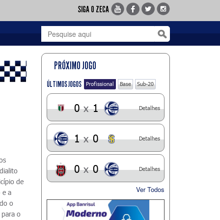
SIGA O ZECA
PRÓXIMO JOGO
ÚLTIMOS JOGOS
Profissional
Base
Sub-20
0
x
1
Detalhes
1
x
0
Detalhes
dos
0
x
0
Detalhes
ialito
cípio de
Ver Todos
 e a
ndo o
 para o