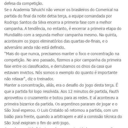
defesa da competição.
Se o Academia Tahuichi não vencer os brasileiros do Comerical na
partida do final da noite detsa terça, a equipe comandada por
Rodrigo Santos da Silva encerra a primeria fase com a melhor
campanha. A tendência, no entanto, é encerrar a primeira etapa do
Mundialito com a segunda melhor campanha mesmo. Na quinta,
acontecem os jogos eliminatórios das quartas-de-finais, e o
adversário ainda não está definido.
"Mais do que nunca, precisamos manter o foco e concentração na
competição. No ano passado, fizemos a pior campanha da primeira
fase entre os classificados, e derrubamos os dnos da casa que
estavam invictos. Nós somos o exemplo do quanto é importante
não relaxar", diz o treinador.
Manter a concentração, aliás, era o desafio do jogo desta terça. É
que a partida foi logo resolvida. Aos 12 minutos de partida, Fauth
aproveitou o cruzamento e botou para as redes. E aí aconteceu a
primeira bizarrice da partida. Os argentinos pararam de jogar e o
São José esperou. O Luis Crstaldo só retomou a partida, com um
balão para frente, quando a arbitragem e até a comissão técnica do
São José exigiram o fim do anti-jogo.