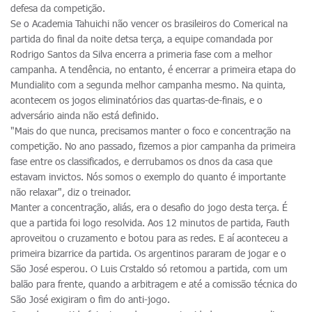
defesa da competição.
Se o Academia Tahuichi não vencer os brasileiros do Comerical na
partida do final da noite detsa terça, a equipe comandada por
Rodrigo Santos da Silva encerra a primeria fase com a melhor
campanha. A tendência, no entanto, é encerrar a primeira etapa do
Mundialito com a segunda melhor campanha mesmo. Na quinta,
acontecem os jogos eliminatórios das quartas-de-finais, e o
adversário ainda não está definido.
"Mais do que nunca, precisamos manter o foco e concentração na
competição. No ano passado, fizemos a pior campanha da primeira
fase entre os classificados, e derrubamos os dnos da casa que
estavam invictos. Nós somos o exemplo do quanto é importante
não relaxar", diz o treinador.
Manter a concentração, aliás, era o desafio do jogo desta terça. É
que a partida foi logo resolvida. Aos 12 minutos de partida, Fauth
aproveitou o cruzamento e botou para as redes. E aí aconteceu a
primeira bizarrice da partida. Os argentinos pararam de jogar e o
São José esperou. O Luis Crstaldo só retomou a partida, com um
balão para frente, quando a arbitragem e até a comissão técnica do
São José exigiram o fim do anti-jogo.