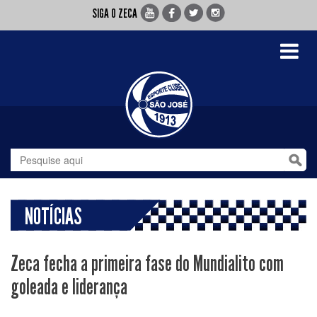
SIGA O ZECA
Toggle
navigati
NOTÍCIAS
Zeca fecha a primeira fase do Mundialito com
goleada e liderança