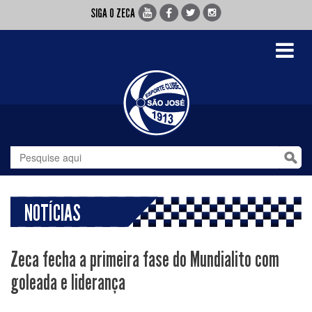
SIGA O ZECA
Toggle
navigati
NOTÍCIAS
Zeca fecha a primeira fase do Mundialito com
goleada e liderança