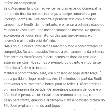
defesa da competição.
Se o Academia Tahuichi não vencer os brasileiros do Comerical na
partida do final da noite detsa terça, a equipe comandada por
Rodrigo Santos da Silva encerra a primeria fase com a melhor
campanha. A tendência, no entanto, é encerrar a primeira etapa do
Mundialito com a segunda melhor campanha mesmo. Na quinta,
acontecem os jogos eliminatórios das quartas-de-finais, e o
adversário ainda não está definido.
"Mais do que nunca, precisamos manter o foco e concentração na
competição. No ano passado, fizemos a pior campanha da primeira
fase entre os classificados, e derrubamos os dnos da casa que
estavam invictos. Nós somos o exemplo do quanto é importante
não relaxar", diz o treinador.
Manter a concentração, aliás, era o desafio do jogo desta terça. É
que a partida foi logo resolvida. Aos 12 minutos de partida, Fauth
aproveitou o cruzamento e botou para as redes. E aí aconteceu a
primeira bizarrice da partida. Os argentinos pararam de jogar e o
São José esperou. O Luis Crstaldo só retomou a partida, com um
balão para frente, quando a arbitragem e até a comissão técnica do
São José exigiram o fim do anti-jogo.