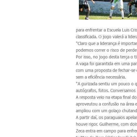
para enfrentar a Escuela Luis Cr
classificada. O jogo valerá a lide
"Claro que a liderança é importa
podemos correr o risco de perde
Por isso, no jogo desta terça 
A vaga foi garantida em uma par
com uma proposta de fechar-se e
sem a eficiência necessária.
"A gurizada sentiu um pouco o q
autógrafos, fotos. Conversamos m
A resposta veio na etapa final 
aproveutou a confusão na área e
ampliou com um golaço chutando
A partir daí, os paraguaios apel
houve rigor. Guilherme, com dois
Zeca entra em campo para enfrent