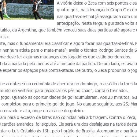
A vitória deixa o Zeca com seis pontos e s
quatro gols, na liderança do Grupo C e co
nas quartas-de-final já assegurada com u
antecipação. Nesta terça, a gurizada volta
istaldo, da Argentina, que também venceu suas duas partidas até agora e 
rança.
nte, mas o fundamental era classificar e agora focar nas quartas-de-final.
r nenhum atleta para o mata-mata", avalia o técnico Rodrigo Santos da Si
o time deve ter algumas mudanças dos jogadores que estão pendurados.
tida amarrada pelo menos até a metade da partida. De um lado, estava o
 esperar os espaços para contra-atacar. De outro, o Zeca propunha o jo
ue aconteceu na cerimônia de abertura no domingo, o assédio da torcida
uito no vestiário para recolocar os pés no chão", conta o treinador.
do jogo. Quando as oportunidades de gol acumularam. Aos 23 minutos, G
 completou para o primeiro gol do jogo. No ataque seguinte, aos 25, Ma
 cruzado e alta, onge do alcance do goleiro.
aram para o excesso de faltas não coibidas pela arbitragem. Contra o Zeca
 cartões amarelos, foi expulso. Ele será um dos desfalques na tarde desta
ar o Luis Crstaldo às 16h, pelo horário de Brasília. Acompanhe a partida