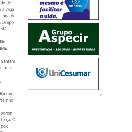
aldo de
m a vaga
m jogo de
 a campo
está
 Não
lva.
 Santani
go, mas
,
uilherme
rcelinho
, porém,
 terça. O
 pelo