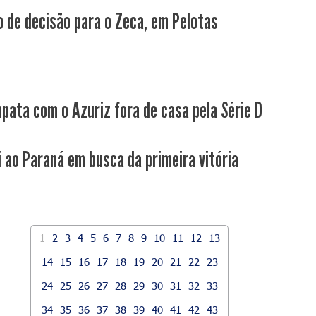
 de decisão para o Zeca, em Pelotas
pata com o Azuriz fora de casa pela Série D
i ao Paraná em busca da primeira vitória
1
2
3
4
5
6
7
8
9
10
11
12
13
14
15
16
17
18
19
20
21
22
23
24
25
26
27
28
29
30
31
32
33
34
35
36
37
38
39
40
41
42
43