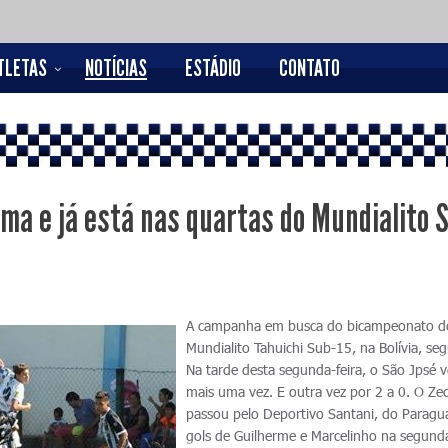
TLETAS
NOTÍCIAS
ESTÁDIO
CONTATO
ma e já está nas quartas do Mundialito 
A campanha em busca do bicampeonato d
Mundialito Tahuichi Sub-15, na Bolívia, seg
Na tarde desta segunda-feira, o São Jpsé 
mais uma vez. E outra vez por 2 a 0. O Ze
passou pelo Deportivo Santani, do Paragu
gols de Guilherme e Marcelinho na segund