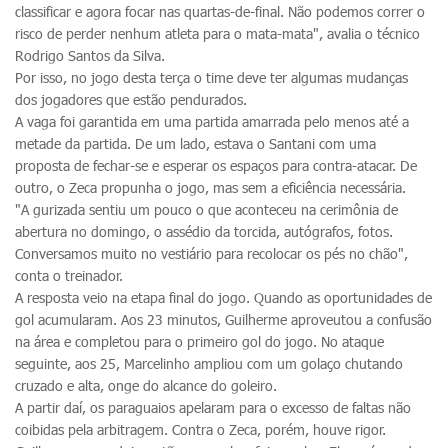
classificar e agora focar nas quartas-de-final. Não podemos correr o
risco de perder nenhum atleta para o mata-mata", avalia o técnico
Rodrigo Santos da Silva.
Por isso, no jogo desta terça o time deve ter algumas mudanças
dos jogadores que estão pendurados.
A vaga foi garantida em uma partida amarrada pelo menos até a
metade da partida. De um lado, estava o Santani com uma
proposta de fechar-se e esperar os espaços para contra-atacar. De
outro, o Zeca propunha o jogo, mas sem a eficiência necessária.
"A gurizada sentiu um pouco o que aconteceu na cerimônia de
abertura no domingo, o assédio da torcida, autógrafos, fotos.
Conversamos muito no vestiário para recolocar os pés no chão",
conta o treinador.
A resposta veio na etapa final do jogo. Quando as oportunidades de
gol acumularam. Aos 23 minutos, Guilherme aproveutou a confusão
na área e completou para o primeiro gol do jogo. No ataque
seguinte, aos 25, Marcelinho ampliou com um golaço chutando
cruzado e alta, onge do alcance do goleiro.
A partir daí, os paraguaios apelaram para o excesso de faltas não
coibidas pela arbitragem. Contra o Zeca, porém, houve rigor.