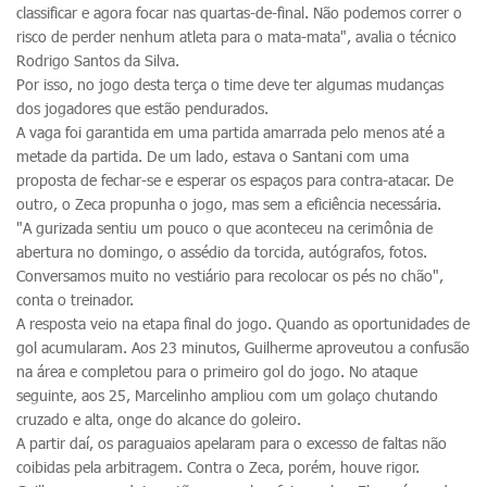
classificar e agora focar nas quartas-de-final. Não podemos correr o
risco de perder nenhum atleta para o mata-mata", avalia o técnico
Rodrigo Santos da Silva.
Por isso, no jogo desta terça o time deve ter algumas mudanças
dos jogadores que estão pendurados.
A vaga foi garantida em uma partida amarrada pelo menos até a
metade da partida. De um lado, estava o Santani com uma
proposta de fechar-se e esperar os espaços para contra-atacar. De
outro, o Zeca propunha o jogo, mas sem a eficiência necessária.
"A gurizada sentiu um pouco o que aconteceu na cerimônia de
abertura no domingo, o assédio da torcida, autógrafos, fotos.
Conversamos muito no vestiário para recolocar os pés no chão",
conta o treinador.
A resposta veio na etapa final do jogo. Quando as oportunidades de
gol acumularam. Aos 23 minutos, Guilherme aproveutou a confusão
na área e completou para o primeiro gol do jogo. No ataque
seguinte, aos 25, Marcelinho ampliou com um golaço chutando
cruzado e alta, onge do alcance do goleiro.
A partir daí, os paraguaios apelaram para o excesso de faltas não
coibidas pela arbitragem. Contra o Zeca, porém, houve rigor.