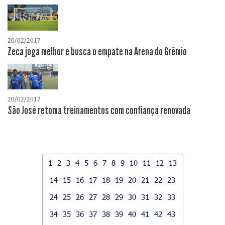
20/02/2017
Zeca joga melhor e busca o empate na Arena do Grêmio
20/02/2017
São José retoma treinamentos com confiança renovada
1
2
3
4
5
6
7
8
9
10
11
12
13
14
15
16
17
18
19
20
21
22
23
24
25
26
27
28
29
30
31
32
33
34
35
36
37
38
39
40
41
42
43