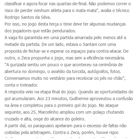
classificar e agora focar nas quartas-de-final. Não podemos correr o
risco de perder nenhum atleta para o mata-mata", avalia o técnico
Rodrigo Santos da Silva.
Por isso, no jogo desta terça o time deve ter algumas mudanças
dos jogadores que estão pendurados.
A vaga foi garantida em uma partida amarrada pelo menos até a
metade da partida. De um lado, estava o Santani com uma
proposta de fechar-se e esperar os espaços para contra-atacar. De
outro, o Zeca propunha o jogo, mas sem a eficiência necessária.
"A gurizada sentiu um pouco o que aconteceu na cerimônia de
abertura no domingo, o assédio da torcida, autógrafos, fotos.
Conversamos muito no vestiário para recolocar os pés no chão",
conta o treinador.
A resposta veio na etapa final do jogo. Quando as oportunidades de
gol acumularam. Aos 23 minutos, Guilherme aproveutou a confusão
na área e completou para o primeiro gol do jogo. No ataque
seguinte, aos 25, Marcelinho ampliou com um golaço chutando
cruzado e alta, onge do alcance do goleiro.
A partir daí, os paraguaios apelaram para o excesso de faltas não
coibidas pela arbitragem. Contra o Zeca, porém, houve rigor.