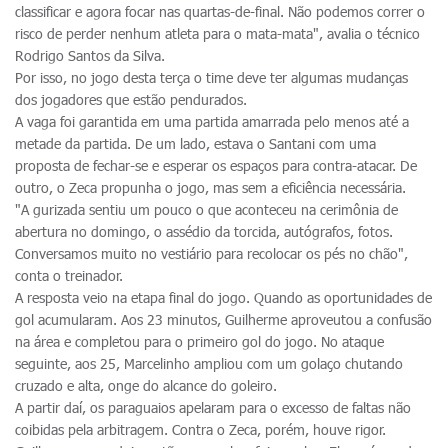
classificar e agora focar nas quartas-de-final. Não podemos correr o
risco de perder nenhum atleta para o mata-mata", avalia o técnico
Rodrigo Santos da Silva.
Por isso, no jogo desta terça o time deve ter algumas mudanças
dos jogadores que estão pendurados.
A vaga foi garantida em uma partida amarrada pelo menos até a
metade da partida. De um lado, estava o Santani com uma
proposta de fechar-se e esperar os espaços para contra-atacar. De
outro, o Zeca propunha o jogo, mas sem a eficiência necessária.
"A gurizada sentiu um pouco o que aconteceu na cerimônia de
abertura no domingo, o assédio da torcida, autógrafos, fotos.
Conversamos muito no vestiário para recolocar os pés no chão",
conta o treinador.
A resposta veio na etapa final do jogo. Quando as oportunidades de
gol acumularam. Aos 23 minutos, Guilherme aproveutou a confusão
na área e completou para o primeiro gol do jogo. No ataque
seguinte, aos 25, Marcelinho ampliou com um golaço chutando
cruzado e alta, onge do alcance do goleiro.
A partir daí, os paraguaios apelaram para o excesso de faltas não
coibidas pela arbitragem. Contra o Zeca, porém, houve rigor.