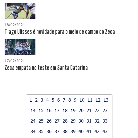
18/02/2021
Tiago Ulisses é novidade para o meio de campo do Zeca
17/02/2021
Zeca empata no teste em Santa Catarina
1
2
3
4
5
6
7
8
9
10
11
12
13
14
15
16
17
18
19
20
21
22
23
24
25
26
27
28
29
30
31
32
33
34
35
36
37
38
39
40
41
42
43