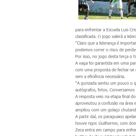
para enfrentar a Escuela Luis Cr
classificada. O jogo valerá a lide
"Claro que a liderança é importa
podemos correr o risco de perde
Por isso, no jogo desta terça 
A vaga foi garantida em uma par
com uma proposta de fechar-se e
sem a eficiência necessária.
"A gurizada sentiu um pouco o q
autógrafos, fotos. Conversamos m
A resposta veio na etapa final 
aproveutou a confusão na área e
ampliou com um golaço chutando
A partir daí, os paraguaios apel
houve rigor. Guilherme, com dois
Zeca entra em campo para enfrent