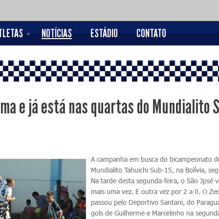
TLETAS
NOTÍCIAS
ESTÁDIO
CONTATO
ma e já está nas quartas do Mundialito 
A campanha em busca do bicampeonato d
Mundialito Tahuichi Sub-15, na Bolívia, seg
Na tarde desta segunda-feira, o São Jpsé 
mais uma vez. E outra vez por 2 a 0. O Ze
passou pelo Deportivo Santani, do Paragu
gols de Guilherme e Marcelinho na segund