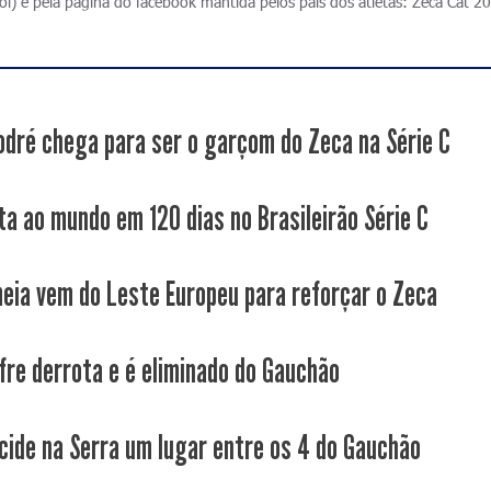
l) e pela página do facebook mantida pelos pais dos atletas: Zeca Cat 2
odré chega para ser o garçom do Zeca na Série C
ta ao mundo em 120 dias no Brasileirão Série C
eia vem do Leste Europeu para reforçar o Zeca
fre derrota e é eliminado do Gauchão
cide na Serra um lugar entre os 4 do Gauchão