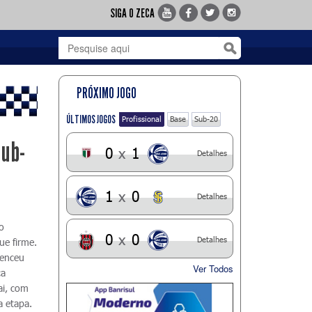
SIGA O ZECA
PRÓXIMO JOGO
ÚLTIMOS JOGOS
Profissional
Base
Sub-20
Sub-
0
x
1
Detalhes
1
x
0
Detalhes
o
0
x
0
Detalhes
ue firme.
venceu
Ver Todos
ca
ai, com
a etapa.