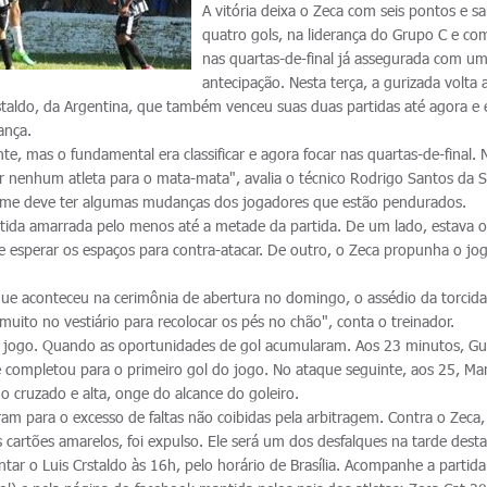
A vitória deixa o Zeca com seis pontos e s
quatro gols, na liderança do Grupo C e co
nas quartas-de-final já assegurada com u
antecipação. Nesta terça, a gurizada volta
istaldo, da Argentina, que também venceu suas duas partidas até agora e 
rança.
nte, mas o fundamental era classificar e agora focar nas quartas-de-final.
r nenhum atleta para o mata-mata", avalia o técnico Rodrigo Santos da Si
o time deve ter algumas mudanças dos jogadores que estão pendurados.
tida amarrada pelo menos até a metade da partida. De um lado, estava o
 esperar os espaços para contra-atacar. De outro, o Zeca propunha o jo
ue aconteceu na cerimônia de abertura no domingo, o assédio da torcida
uito no vestiário para recolocar os pés no chão", conta o treinador.
do jogo. Quando as oportunidades de gol acumularam. Aos 23 minutos, G
 completou para o primeiro gol do jogo. No ataque seguinte, aos 25, Ma
 cruzado e alta, onge do alcance do goleiro.
aram para o excesso de faltas não coibidas pela arbitragem. Contra o Zeca
 cartões amarelos, foi expulso. Ele será um dos desfalques na tarde desta
ar o Luis Crstaldo às 16h, pelo horário de Brasília. Acompanhe a partida