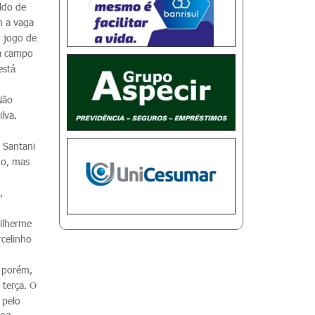
aldo de
m a vaga
m jogo de
 a campo
está
 Não
lva.
 Santani
go, mas
,
uilherme
rcelinho
, porém,
 terça. O
 pelo