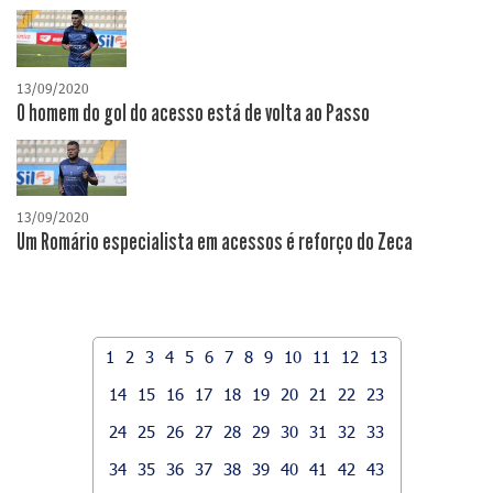
13/09/2020
O homem do gol do acesso está de volta ao Passo
13/09/2020
Um Romário especialista em acessos é reforço do Zeca
1
2
3
4
5
6
7
8
9
10
11
12
13
14
15
16
17
18
19
20
21
22
23
24
25
26
27
28
29
30
31
32
33
34
35
36
37
38
39
40
41
42
43