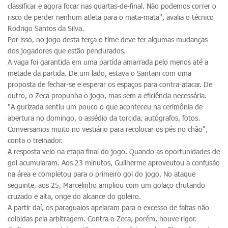
classificar e agora focar nas quartas-de-final. Não podemos correr o
risco de perder nenhum atleta para o mata-mata", avalia o técnico
Rodrigo Santos da Silva.
Por isso, no jogo desta terça o time deve ter algumas mudanças
dos jogadores que estão pendurados.
A vaga foi garantida em uma partida amarrada pelo menos até a
metade da partida. De um lado, estava o Santani com uma
proposta de fechar-se e esperar os espaços para contra-atacar. De
outro, o Zeca propunha o jogo, mas sem a eficiência necessária.
"A gurizada sentiu um pouco o que aconteceu na cerimônia de
abertura no domingo, o assédio da torcida, autógrafos, fotos.
Conversamos muito no vestiário para recolocar os pés no chão",
conta o treinador.
A resposta veio na etapa final do jogo. Quando as oportunidades de
gol acumularam. Aos 23 minutos, Guilherme aproveutou a confusão
na área e completou para o primeiro gol do jogo. No ataque
seguinte, aos 25, Marcelinho ampliou com um golaço chutando
cruzado e alta, onge do alcance do goleiro.
A partir daí, os paraguaios apelaram para o excesso de faltas não
coibidas pela arbitragem. Contra o Zeca, porém, houve rigor.