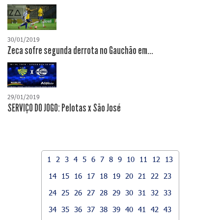
30/01/2019
Zeca sofre segunda derrota no Gauchão em...
29/01/2019
SERVIÇO DO JOGO: Pelotas x São José
1
2
3
4
5
6
7
8
9
10
11
12
13
14
15
16
17
18
19
20
21
22
23
24
25
26
27
28
29
30
31
32
33
34
35
36
37
38
39
40
41
42
43