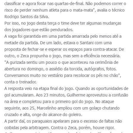
classificar e agora focar nas quartas-de-final. Não podemos correr o
risco de perder nenhum atleta para o mata-mata", avalia o técnico
Rodrigo Santos da Silva.
Por isso, no jogo desta terça o time deve ter algumas mudanças
dos jogadores que estão pendurados.
A vaga foi garantida em uma partida amarrada pelo menos até a
metade da partida. De um lado, estava o Santani com uma
proposta de fechar-se e esperar os espaços para contra-atacar. De
outro, o Zeca propunha o jogo, mas sem a eficiência necessária.
"A gurizada sentiu um pouco o que aconteceu na cerimônia de
abertura no domingo, o assédio da torcida, autógrafos, fotos.
Conversamos muito no vestiário para recolocar os pés no chão",
conta o treinador.
A resposta veio na etapa final do jogo. Quando as oportunidades de
gol acumularam. Aos 23 minutos, Guilherme aproveutou a confusão
na área e completou para o primeiro gol do jogo. No ataque
seguinte, aos 25, Marcelinho ampliou com um golaço chutando
cruzado e alta, onge do alcance do goleiro.
A partir daí, os paraguaios apelaram para o excesso de faltas não
coibidas pela arbitragem. Contra o Zeca, porém, houve rigor.