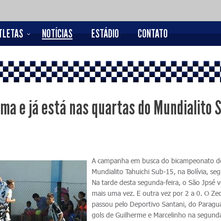
TLETAS
NOTÍCIAS
ESTÁDIO
CONTATO
ma e já está nas quartas do Mundialito 
A campanha em busca do bicampeonato d
Mundialito Tahuichi Sub-15, na Bolívia, seg
Na tarde desta segunda-feira, o São Jpsé 
mais uma vez. E outra vez por 2 a 0. O Ze
passou pelo Deportivo Santani, do Paragu
gols de Guilherme e Marcelinho na segund