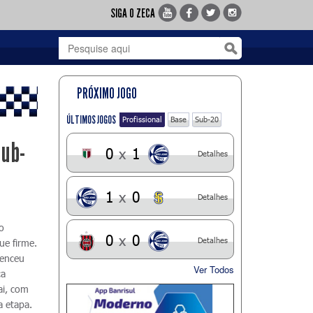
SIGA O ZECA
PRÓXIMO JOGO
ÚLTIMOS JOGOS
Profissional
Base
Sub-20
Sub-
0
x
1
Detalhes
1
x
0
Detalhes
o
0
x
0
Detalhes
ue firme.
venceu
Ver Todos
ca
ai, com
a etapa.