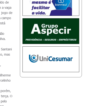
aldo de
m a vaga
m jogo de
 a campo
está
 Não
lva.
 Santani
go, mas
,
uilherme
rcelinho
, porém,
 terça. O
 pelo