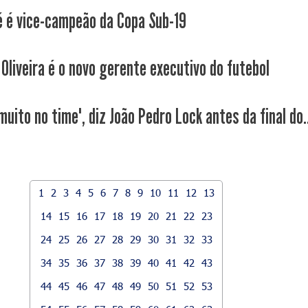
é é vice-campeão da Copa Sub-19
 Oliveira é o novo gerente executivo do futebol
muito no time", diz João Pedro Lock antes da final do..
1
2
3
4
5
6
7
8
9
10
11
12
13
14
15
16
17
18
19
20
21
22
23
24
25
26
27
28
29
30
31
32
33
34
35
36
37
38
39
40
41
42
43
44
45
46
47
48
49
50
51
52
53