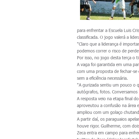
para enfrentar a Escuela Luis Cr
classificada. O jogo valerá a lide
"Claro que a liderança é importa
podemos correr o risco de perde
Por isso, no jogo desta terça 
A vaga foi garantida em uma par
com uma proposta de fechar-se e
sem a eficiência necessária.
"A gurizada sentiu um pouco o q
autógrafos, fotos. Conversamos m
A resposta veio na etapa final 
aproveutou a confusão na área e
ampliou com um golaço chutando
A partir daí, os paraguaios apel
houve rigor. Guilherme, com dois
Zeca entra em campo para enfrent