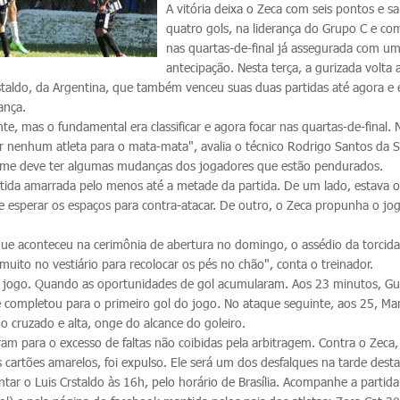
A vitória deixa o Zeca com seis pontos e s
quatro gols, na liderança do Grupo C e co
nas quartas-de-final já assegurada com u
antecipação. Nesta terça, a gurizada volta
istaldo, da Argentina, que também venceu suas duas partidas até agora e 
rança.
nte, mas o fundamental era classificar e agora focar nas quartas-de-final.
r nenhum atleta para o mata-mata", avalia o técnico Rodrigo Santos da Si
o time deve ter algumas mudanças dos jogadores que estão pendurados.
tida amarrada pelo menos até a metade da partida. De um lado, estava o
 esperar os espaços para contra-atacar. De outro, o Zeca propunha o jo
ue aconteceu na cerimônia de abertura no domingo, o assédio da torcida
uito no vestiário para recolocar os pés no chão", conta o treinador.
do jogo. Quando as oportunidades de gol acumularam. Aos 23 minutos, G
 completou para o primeiro gol do jogo. No ataque seguinte, aos 25, Ma
 cruzado e alta, onge do alcance do goleiro.
aram para o excesso de faltas não coibidas pela arbitragem. Contra o Zeca
 cartões amarelos, foi expulso. Ele será um dos desfalques na tarde desta
ar o Luis Crstaldo às 16h, pelo horário de Brasília. Acompanhe a partida