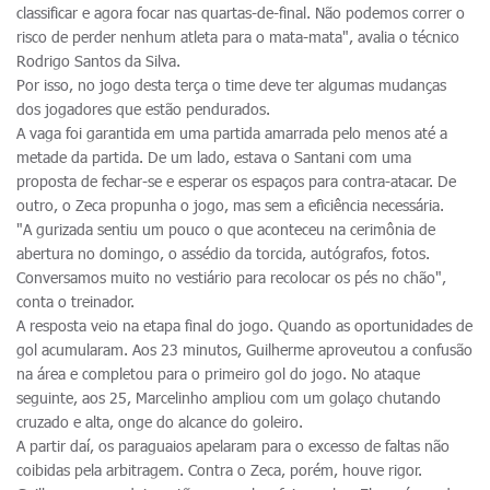
classificar e agora focar nas quartas-de-final. Não podemos correr o
risco de perder nenhum atleta para o mata-mata", avalia o técnico
Rodrigo Santos da Silva.
Por isso, no jogo desta terça o time deve ter algumas mudanças
dos jogadores que estão pendurados.
A vaga foi garantida em uma partida amarrada pelo menos até a
metade da partida. De um lado, estava o Santani com uma
proposta de fechar-se e esperar os espaços para contra-atacar. De
outro, o Zeca propunha o jogo, mas sem a eficiência necessária.
"A gurizada sentiu um pouco o que aconteceu na cerimônia de
abertura no domingo, o assédio da torcida, autógrafos, fotos.
Conversamos muito no vestiário para recolocar os pés no chão",
conta o treinador.
A resposta veio na etapa final do jogo. Quando as oportunidades de
gol acumularam. Aos 23 minutos, Guilherme aproveutou a confusão
na área e completou para o primeiro gol do jogo. No ataque
seguinte, aos 25, Marcelinho ampliou com um golaço chutando
cruzado e alta, onge do alcance do goleiro.
A partir daí, os paraguaios apelaram para o excesso de faltas não
coibidas pela arbitragem. Contra o Zeca, porém, houve rigor.