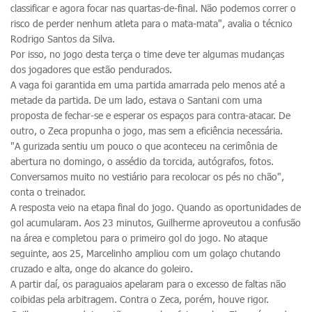
classificar e agora focar nas quartas-de-final. Não podemos correr o
risco de perder nenhum atleta para o mata-mata", avalia o técnico
Rodrigo Santos da Silva.
Por isso, no jogo desta terça o time deve ter algumas mudanças
dos jogadores que estão pendurados.
A vaga foi garantida em uma partida amarrada pelo menos até a
metade da partida. De um lado, estava o Santani com uma
proposta de fechar-se e esperar os espaços para contra-atacar. De
outro, o Zeca propunha o jogo, mas sem a eficiência necessária.
"A gurizada sentiu um pouco o que aconteceu na cerimônia de
abertura no domingo, o assédio da torcida, autógrafos, fotos.
Conversamos muito no vestiário para recolocar os pés no chão",
conta o treinador.
A resposta veio na etapa final do jogo. Quando as oportunidades de
gol acumularam. Aos 23 minutos, Guilherme aproveutou a confusão
na área e completou para o primeiro gol do jogo. No ataque
seguinte, aos 25, Marcelinho ampliou com um golaço chutando
cruzado e alta, onge do alcance do goleiro.
A partir daí, os paraguaios apelaram para o excesso de faltas não
coibidas pela arbitragem. Contra o Zeca, porém, houve rigor.