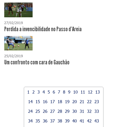
27/02/2019
Perdida a invencibilidade no Passo d'Areia
25/02/2019
Um confronto com cara de Gauchão
1
2
3
4
5
6
7
8
9
10
11
12
13
14
15
16
17
18
19
20
21
22
23
24
25
26
27
28
29
30
31
32
33
34
35
36
37
38
39
40
41
42
43