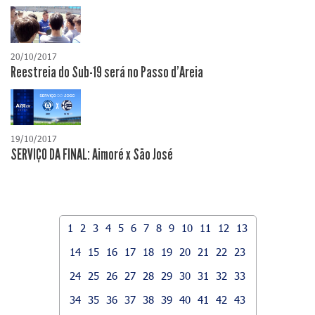
20/10/2017
Reestreia do Sub-19 será no Passo d'Areia
19/10/2017
SERVIÇO DA FINAL: Aimoré x São José
1
2
3
4
5
6
7
8
9
10
11
12
13
14
15
16
17
18
19
20
21
22
23
24
25
26
27
28
29
30
31
32
33
34
35
36
37
38
39
40
41
42
43