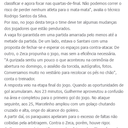
classificar e agora focar nas quartas-de-final. Não podemos correr o
risco de perder nenhum atleta para o mata-mata", avalia o técnico
Rodrigo Santos da Silva.
Por isso, no jogo desta terça o time deve ter algumas mudanças
dos jogadores que estão pendurados.
A vaga foi garantida em uma partida amarrada pelo menos até a
metade da partida. De um lado, estava o Santani com uma
proposta de fechar-se e esperar os espaços para contra-atacar. De
outro, o Zeca propunha o jogo, mas sem a eficiência necessária.
"A gurizada sentiu um pouco o que aconteceu na cerimônia de
abertura no domingo, o assédio da torcida, autógrafos, fotos.
Conversamos muito no vestiário para recolocar os pés no chão",
conta o treinador.
A resposta veio na etapa final do jogo. Quando as oportunidades de
gol acumularam. Aos 23 minutos, Guilherme aproveutou a confusão
na área e completou para o primeiro gol do jogo. No ataque
seguinte, aos 25, Marcelinho ampliou com um golaço chutando
cruzado e alta, onge do alcance do goleiro.
A partir daí, os paraguaios apelaram para o excesso de faltas não
coibidas pela arbitragem. Contra o Zeca, porém, houve rigor.