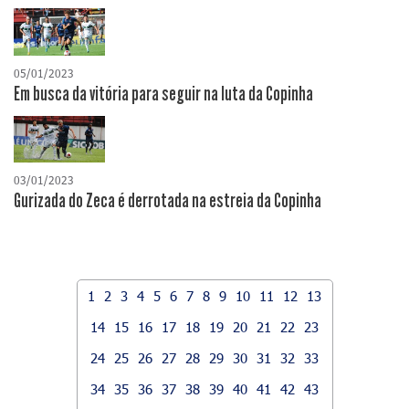
05/01/2023
Em busca da vitória para seguir na luta da Copinha
03/01/2023
Gurizada do Zeca é derrotada na estreia da Copinha
1
2
3
4
5
6
7
8
9
10
11
12
13
14
15
16
17
18
19
20
21
22
23
24
25
26
27
28
29
30
31
32
33
34
35
36
37
38
39
40
41
42
43