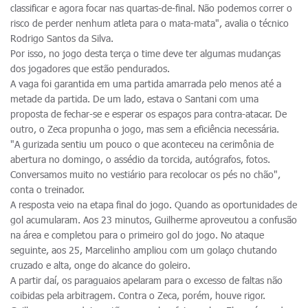
classificar e agora focar nas quartas-de-final. Não podemos correr o
risco de perder nenhum atleta para o mata-mata", avalia o técnico
Rodrigo Santos da Silva.
Por isso, no jogo desta terça o time deve ter algumas mudanças
dos jogadores que estão pendurados.
A vaga foi garantida em uma partida amarrada pelo menos até a
metade da partida. De um lado, estava o Santani com uma
proposta de fechar-se e esperar os espaços para contra-atacar. De
outro, o Zeca propunha o jogo, mas sem a eficiência necessária.
"A gurizada sentiu um pouco o que aconteceu na cerimônia de
abertura no domingo, o assédio da torcida, autógrafos, fotos.
Conversamos muito no vestiário para recolocar os pés no chão",
conta o treinador.
A resposta veio na etapa final do jogo. Quando as oportunidades de
gol acumularam. Aos 23 minutos, Guilherme aproveutou a confusão
na área e completou para o primeiro gol do jogo. No ataque
seguinte, aos 25, Marcelinho ampliou com um golaço chutando
cruzado e alta, onge do alcance do goleiro.
A partir daí, os paraguaios apelaram para o excesso de faltas não
coibidas pela arbitragem. Contra o Zeca, porém, houve rigor.