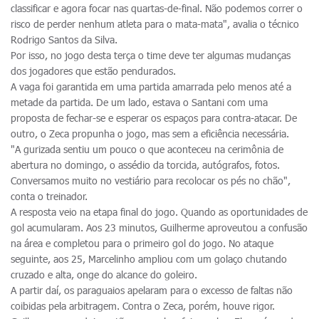
classificar e agora focar nas quartas-de-final. Não podemos correr o
risco de perder nenhum atleta para o mata-mata", avalia o técnico
Rodrigo Santos da Silva.
Por isso, no jogo desta terça o time deve ter algumas mudanças
dos jogadores que estão pendurados.
A vaga foi garantida em uma partida amarrada pelo menos até a
metade da partida. De um lado, estava o Santani com uma
proposta de fechar-se e esperar os espaços para contra-atacar. De
outro, o Zeca propunha o jogo, mas sem a eficiência necessária.
"A gurizada sentiu um pouco o que aconteceu na cerimônia de
abertura no domingo, o assédio da torcida, autógrafos, fotos.
Conversamos muito no vestiário para recolocar os pés no chão",
conta o treinador.
A resposta veio na etapa final do jogo. Quando as oportunidades de
gol acumularam. Aos 23 minutos, Guilherme aproveutou a confusão
na área e completou para o primeiro gol do jogo. No ataque
seguinte, aos 25, Marcelinho ampliou com um golaço chutando
cruzado e alta, onge do alcance do goleiro.
A partir daí, os paraguaios apelaram para o excesso de faltas não
coibidas pela arbitragem. Contra o Zeca, porém, houve rigor.