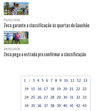
01/02/2026
Zeca garante a classificação às quartas do Gauchão
30/01/2026
Zeca pega a estrada pra confirmar a classificação
1
2
3
4
5
6
7
8
9
10
11
12
13
14
15
16
17
18
19
20
21
22
23
24
25
26
27
28
29
30
31
32
33
34
35
36
37
38
39
40
41
42
43