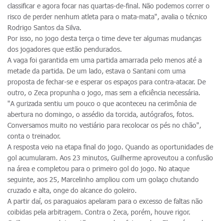
classificar e agora focar nas quartas-de-final. Não podemos correr o
risco de perder nenhum atleta para o mata-mata", avalia o técnico
Rodrigo Santos da Silva.
Por isso, no jogo desta terça o time deve ter algumas mudanças
dos jogadores que estão pendurados.
A vaga foi garantida em uma partida amarrada pelo menos até a
metade da partida. De um lado, estava o Santani com uma
proposta de fechar-se e esperar os espaços para contra-atacar. De
outro, o Zeca propunha o jogo, mas sem a eficiência necessária.
"A gurizada sentiu um pouco o que aconteceu na cerimônia de
abertura no domingo, o assédio da torcida, autógrafos, fotos.
Conversamos muito no vestiário para recolocar os pés no chão",
conta o treinador.
A resposta veio na etapa final do jogo. Quando as oportunidades de
gol acumularam. Aos 23 minutos, Guilherme aproveutou a confusão
na área e completou para o primeiro gol do jogo. No ataque
seguinte, aos 25, Marcelinho ampliou com um golaço chutando
cruzado e alta, onge do alcance do goleiro.
A partir daí, os paraguaios apelaram para o excesso de faltas não
coibidas pela arbitragem. Contra o Zeca, porém, houve rigor.