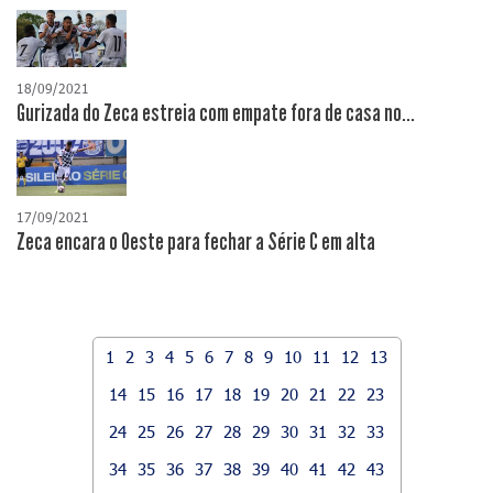
18/09/2021
Gurizada do Zeca estreia com empate fora de casa no...
17/09/2021
Zeca encara o Oeste para fechar a Série C em alta
1
2
3
4
5
6
7
8
9
10
11
12
13
14
15
16
17
18
19
20
21
22
23
24
25
26
27
28
29
30
31
32
33
34
35
36
37
38
39
40
41
42
43