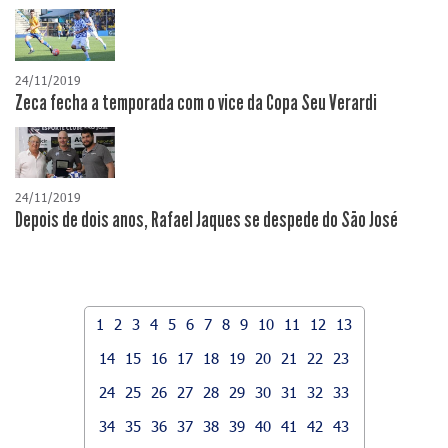
24/11/2019
Zeca fecha a temporada com o vice da Copa Seu Verardi
24/11/2019
Depois de dois anos, Rafael Jaques se despede do São José
1
2
3
4
5
6
7
8
9
10
11
12
13
14
15
16
17
18
19
20
21
22
23
24
25
26
27
28
29
30
31
32
33
34
35
36
37
38
39
40
41
42
43