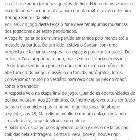
classificar e agora focar nas quartas-de-final. Não podemos correr o
risco de perder nenhum atleta para o mata-mata", avalia o técnico
Rodrigo Santos da Silva.
Por isso, no jogo desta terça o time deve ter algumas mudanças
dos jogadores que estão pendurados.
A vaga foi garantida em uma partida amarrada pelo menos até a
metade da partida. De um lado, estava o Santani com uma
proposta de fechar-se e esperar os espaços para contra-atacar. De
outro, o Zeca propunha o jogo, mas sem a eficiência necessária.
"A gurizada sentiu um pouco o que aconteceu na cerimônia de
abertura no domingo, o assédio da torcida, autógrafos, fotos.
Conversamos muito no vestiário para recolocar os pés no chão",
conta o treinador.
A resposta veio na etapa final do jogo. Quando as oportunidades de
gol acumularam. Aos 23 minutos, Guilherme aproveutou a confusão
na área e completou para o primeiro gol do jogo. No ataque
seguinte, aos 25, Marcelinho ampliou com um golaço chutando
cruzado e alta, onge do alcance do goleiro.
A partir daí, os paraguaios apelaram para o excesso de faltas não
coibidas pela arbitragem. Contra o Zeca, porém, houve rigor.