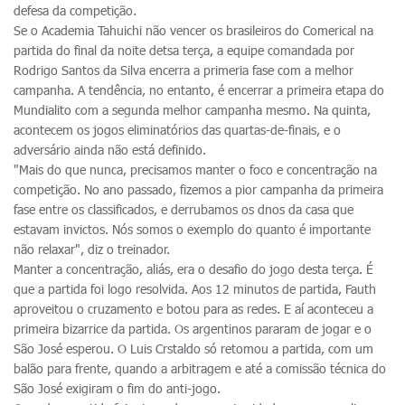
defesa da competição.
Se o Academia Tahuichi não vencer os brasileiros do Comerical na
partida do final da noite detsa terça, a equipe comandada por
Rodrigo Santos da Silva encerra a primeria fase com a melhor
campanha. A tendência, no entanto, é encerrar a primeira etapa do
Mundialito com a segunda melhor campanha mesmo. Na quinta,
acontecem os jogos eliminatórios das quartas-de-finais, e o
adversário ainda não está definido.
"Mais do que nunca, precisamos manter o foco e concentração na
competição. No ano passado, fizemos a pior campanha da primeira
fase entre os classificados, e derrubamos os dnos da casa que
estavam invictos. Nós somos o exemplo do quanto é importante
não relaxar", diz o treinador.
Manter a concentração, aliás, era o desafio do jogo desta terça. É
que a partida foi logo resolvida. Aos 12 minutos de partida, Fauth
aproveitou o cruzamento e botou para as redes. E aí aconteceu a
primeira bizarrice da partida. Os argentinos pararam de jogar e o
São José esperou. O Luis Crstaldo só retomou a partida, com um
balão para frente, quando a arbitragem e até a comissão técnica do
São José exigiram o fim do anti-jogo.