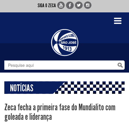
SIGA O ZECA
Toggle
navigati
NOTÍCIAS
Zeca fecha a primeira fase do Mundialito com
goleada e liderança