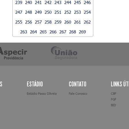
239
240
241
242
243
244
245
246
247
248
249
250
251
252
253
254
255
256
257
258
259
260
261
262
263
264
265
266
267
268
269
AS
ESTÁDIO
CONTATO
LINKS ÚT
Estádio Passo D’Areia
Fale Conosco
CBF
FGF
BID