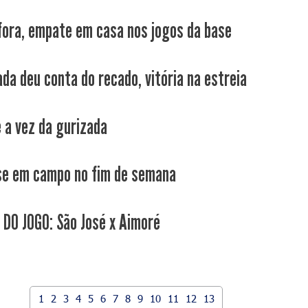
 fora, empate em casa nos jogos da base
ada deu conta do recado, vitória na estreia
e a vez da gurizada
e em campo no fim de semana
 DO JOGO: São José x Aimoré
1
2
3
4
5
6
7
8
9
10
11
12
13