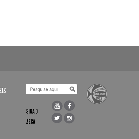
EIS
SIGA O
ZECA