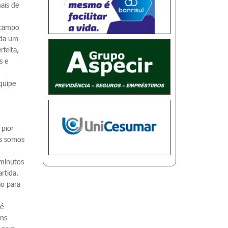
mais de
 campo
ada um
feita,
s e
equipe
 pior
ós somos
 minutos
rtida.
ão para
ré
uns