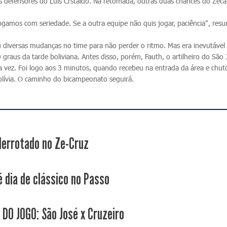
s defensores do Luis Crstaldo. Na retomada, outras duas chances do Zeca
jogamos com seriedade. Se a outra equipe não quis jogar, paciência", res
diversas mudanças no time para não perder o ritmo. Mas era inevutável
0 graus da tarde boliviana. Antes disso, porém, Fauth, o artilheiro do São
 vez. Foi logo aos 3 minutos, quando recebeu na entrada da área e chuto
Bolívia. O caminho do bicampeonato seguirá.
derrotado no Ze-Cruz
é dia de clássico no Passo
 DO JOGO: São José x Cruzeiro