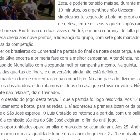
Zeca, e poderia ter sido mais se, durante 
10 minutos, os argentinos não tivessem
simplesmente segurado a bola no próprio
de defesa, entre os seus zagueiros após c
e Lorenzo Fauth marcou duas vezes e André, em uma cobrança de falta per
 Zeca chega aos nove pontos, a liderança do grupo, com sete gols marcado
esa da competição.
r os brasileiros do Comerical na partida do final da noite detsa terça, a 
a Silva encerra a primeria fase com a melhor campanha. A tendência, no
 etapa do Mundialito com a segunda melhor campanha mesmo. Na quinta,
 das quartas-de-finais, e o adversário ainda não está definido.
manter o foco e concentração na competição. No ano passado, fizemos a
 os classificados, e derrubamos os dnos da casa que estavam invictos. N
 não relaxar", diz o treinador.
 o desafio do jogo desta terça. É que a partida foi logo resolvida. Aos 12
ruzamento e botou para as redes. E aí aconteceu a primeira bizarrice da pa
e o São José esperou. O Luis Crstaldo só retomou a partida, com um bal
é a comissão técnica do São José exigiram o fim do anti-jogo.
 as oportunidades opara ampliar o marcador se acumularam. Aos 25, And
e colocou com alta qualidade longe do alcance do goleiro: 2 a 0 e mais alg