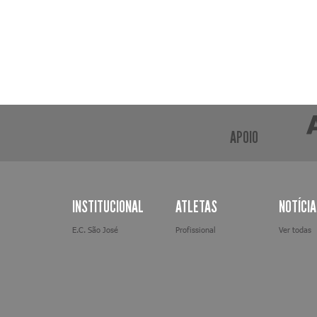
APOIO
INSTITUCIONAL
ATLETAS
NOTÍCI
E.C. São José
Profissional
Ver todas