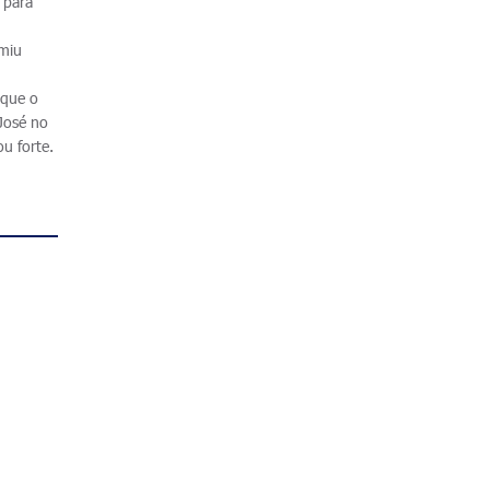
 para
umiu
 que o
 José no
u forte.