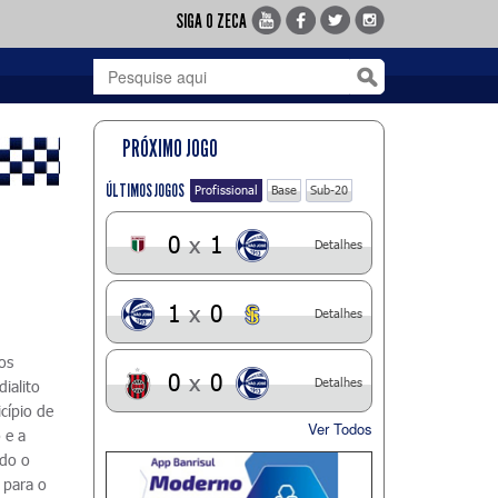
SIGA O ZECA
PRÓXIMO JOGO
ÚLTIMOS JOGOS
Profissional
Base
Sub-20
0
x
1
Detalhes
1
x
0
Detalhes
dos
0
x
0
Detalhes
ialito
cípio de
Ver Todos
 e a
ndo o
 para o