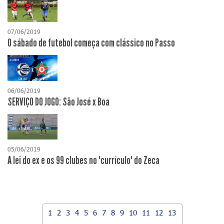
07/06/2019
O sábado de futebol começa com clássico no Passo
06/06/2019
SERVIÇO DO JOGO: São José x Boa
05/06/2019
A lei do ex e os 99 clubes no "currículo" do Zeca
1
2
3
4
5
6
7
8
9
10
11
12
13