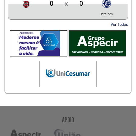
0
x
0
Detalhes
Ver Todos
APOIO