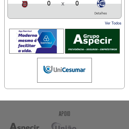
0
x
0
Detalhes
Ver Todos
APOIO