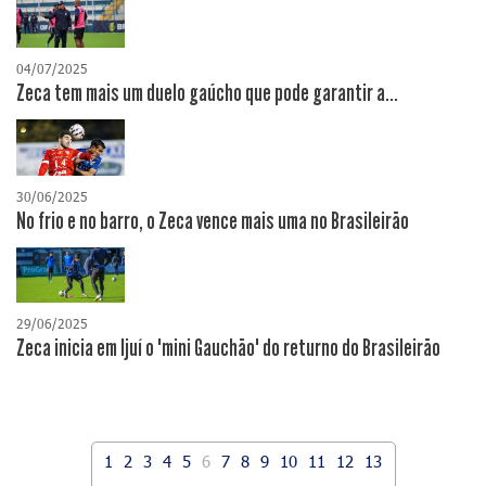
04/07/2025
Zeca tem mais um duelo gaúcho que pode garantir a...
30/06/2025
No frio e no barro, o Zeca vence mais uma no Brasileirão
29/06/2025
Zeca inicia em Ijuí o "mini Gauchão" do returno do Brasileirão
1
2
3
4
5
6
7
8
9
10
11
12
13