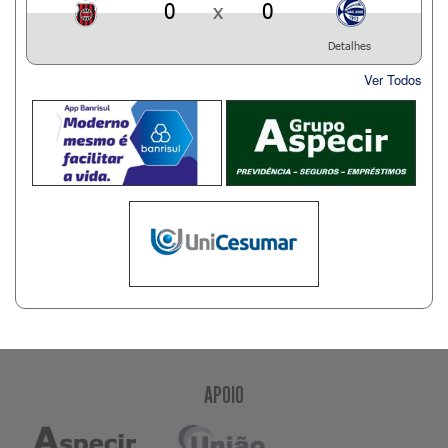
0
x
0
Detalhes
Ver Todos
APOIO