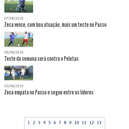
07/08/2019
Zeca vence, com boa atuação, mais um teste no Passo
06/08/2019
Teste da semana será contra o Pelotas
03/08/2019
Zeca empata no Passo e segue entre os líderes
1
2
3
4
5
6
7
8
9
10
11
12
13