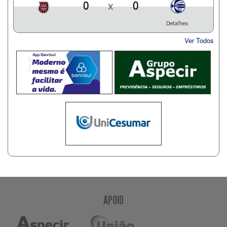
0
x
0
Detalhes
Ver Todos
APOIO