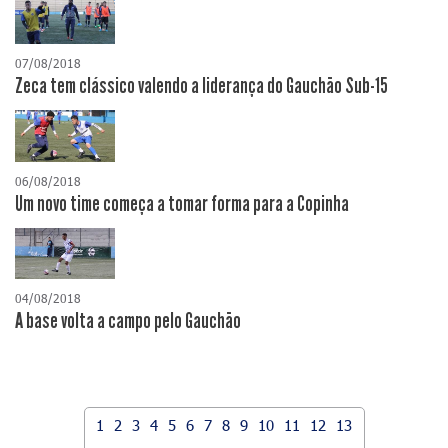
07/08/2018
Zeca tem clássico valendo a liderança do Gauchão Sub-15
06/08/2018
Um novo time começa a tomar forma para a Copinha
04/08/2018
A base volta a campo pelo Gauchão
1
2
3
4
5
6
7
8
9
10
11
12
13