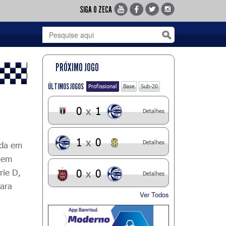
SIGA O ZECA
PRÓXIMO JOGO
ÚLTIMOS JOGOS
Profissional
Base
Sub-20
0
x
1
Detalhes
1
x
0
Detalhes
ada em
a em
rie D,
0
x
0
Detalhes
para
Ver Todos