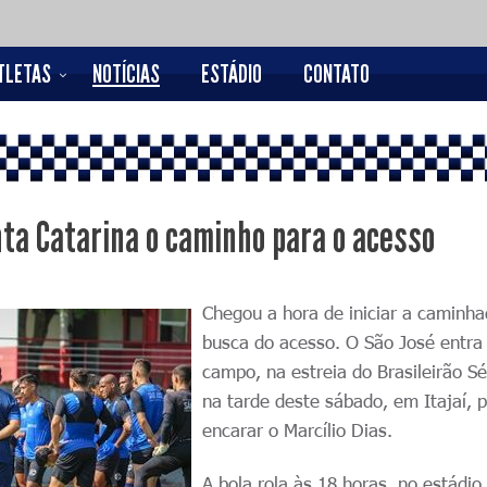
TLETAS
NOTÍCIAS
ESTÁDIO
CONTATO
nta Catarina o caminho para o acesso
Chegou a hora de iniciar a caminh
busca do acesso. O São José entr
campo, na estreia do Brasileirão Sé
na tarde deste sábado, em Itajaí, 
encarar o Marcílio Dias.
A bola rola às 18 horas, no estádio