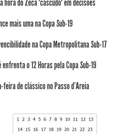
a hora do Zeca "cascudo" em decisões
nce mais uma na Copa Sub-19
nvencibilidade na Copa Metropolitana Sub-17
é enfrenta o 12 Horas pela Copa Sub-19
-feira de clássico no Passo d'Areia
1
2
3
4
5
6
7
8
9
10
11
12
13
14
15
16
17
18
19
20
21
22
23