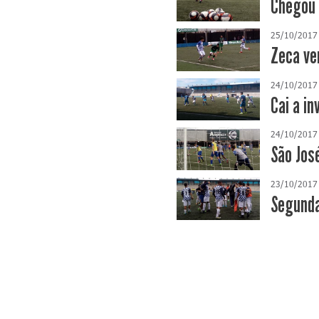
Chegou 
25/10/2017
Zeca ve
24/10/2017
Cai a i
24/10/2017
São Jos
23/10/2017
Segunda