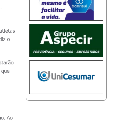
.
atletas
diz o
starão
o que
no. Ao