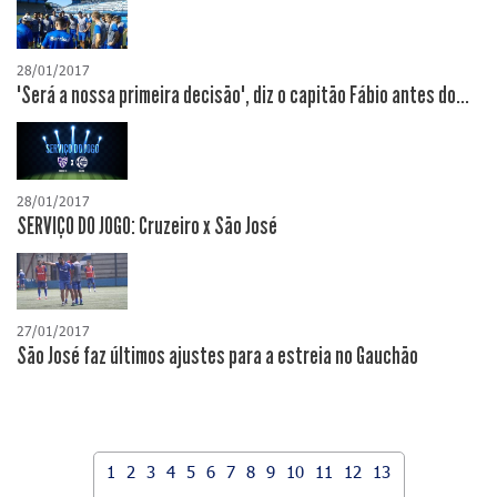
28/01/2017
"Será a nossa primeira decisão", diz o capitão Fábio antes do...
28/01/2017
SERVIÇO DO JOGO: Cruzeiro x São José
27/01/2017
São José faz últimos ajustes para a estreia no Gauchão
1
2
3
4
5
6
7
8
9
10
11
12
13