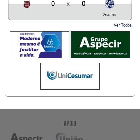
0
x
0
Detalhes
Ver Todos
APOIO