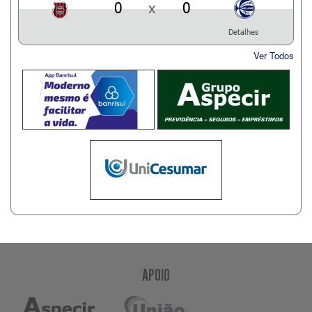
0
x
0
Detalhes
Ver Todos
APOIO