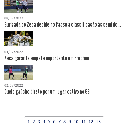
08/07/2022
Gurizada do Zeca decide no Passo a classificação às semi do...
04/07/2022
Zeca garante empate importante em Erechim
02/07/2022
Duelo gaúcho direto por um lugar cativo no G8
1
2
3
4
5
6
7
8
9
10
11
12
13