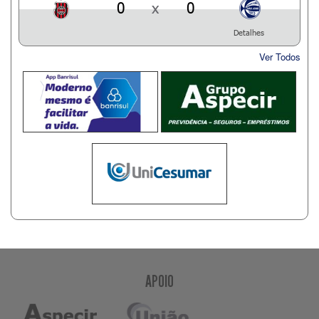
0
x
0
Detalhes
Ver Todos
APOIO