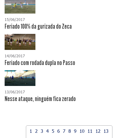
15/06/2017
Feriado 100% da gurizada do Zeca
14/06/2017
Feriado com rodada dupla no Passo
13/06/2017
Nesse ataque, ninguém fica zerado
1
2
3
4
5
6
7
8
9
10
11
12
13