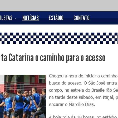
TLETAS
NOTÍCIAS
ESTÁDIO
CONTATO
nta Catarina o caminho para o acesso
Chegou a hora de iniciar a caminh
busca do acesso. O São José entr
campo, na estreia do Brasileirão Sé
na tarde deste sábado, em Itajaí, 
encarar o Marcílio Dias.
A bola rola às 18 horas, no estádio