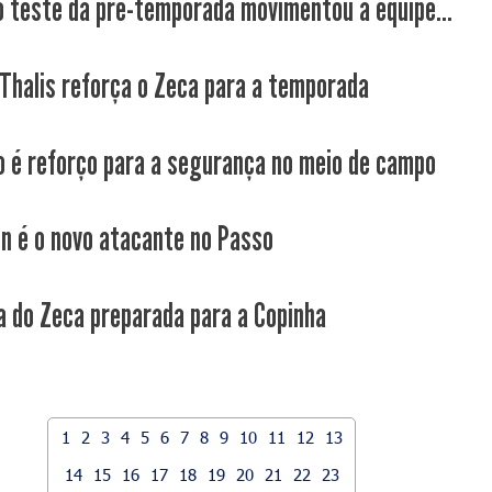
o teste da pré-temporada movimentou a equipe...
 Thalis reforça o Zeca para a temporada
 é reforço para a segurança no meio de campo
n é o novo atacante no Passo
a do Zeca preparada para a Copinha
1
2
3
4
5
6
7
8
9
10
11
12
13
14
15
16
17
18
19
20
21
22
23