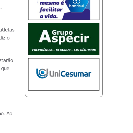
.
atletas
diz o
starão
o que
no. Ao