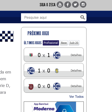
SIGA O ZECA
PRÓXIMO JOGO
ÚLTIMOS JOGOS
Profissional
Base
Sub-20
0
x
1
Detalhes
1
x
0
Detalhes
ada em
a em
rie D,
0
x
0
Detalhes
para
Ver Todos