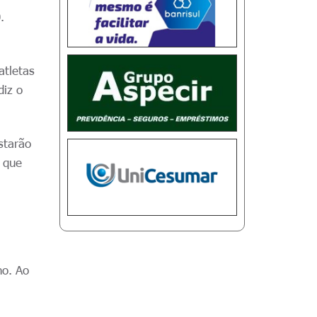
.
atletas
diz o
starão
o que
no. Ao