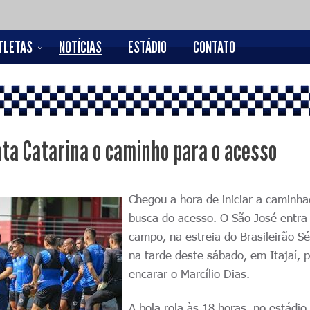
TLETAS
NOTÍCIAS
ESTÁDIO
CONTATO
nta Catarina o caminho para o acesso
Chegou a hora de iniciar a caminh
busca do acesso. O São José entr
campo, na estreia do Brasileirão Sé
na tarde deste sábado, em Itajaí, 
encarar o Marcílio Dias.
A bola rola às 18 horas, no estádio