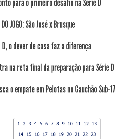
onto para o primeiro desafio na Série D
 DO JOGO: São José x Brusque
 D, o dever de casa faz a diferença
tra na reta final da preparação para Série D
sca o empate em Pelotas no Gauchão Sub-17
1
2
3
4
5
6
7
8
9
10
11
12
13
14
15
16
17
18
19
20
21
22
23