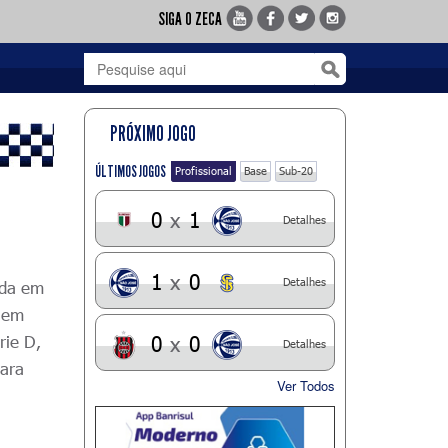
SIGA O ZECA
PRÓXIMO JOGO
ÚLTIMOS JOGOS
Profissional
Base
Sub-20
0
x
1
Detalhes
1
x
0
Detalhes
ada em
a em
rie D,
0
x
0
Detalhes
para
Ver Todos