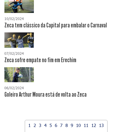
10/02/2024
Zeca tem clássico da Capital para embalar o Carnaval
07/02/2024
Zeca sofre empate no fim em Erechim
06/02/2024
Goleiro Arthur Moura está de volta ao Zeca
1
2
3
4
5
6
7
8
9
10
11
12
13