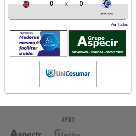
0
x
0
Detalhes
Ver Todos
APOIO