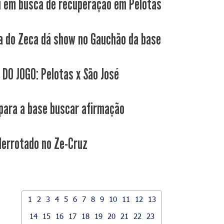
i em busca de recuperação em Pelotas
a do Zeca dá show no Gauchão da base
 DO JOGO: Pelotas x São José
para a base buscar afirmação
derrotado no Ze-Cruz
1
2
3
4
5
6
7
8
9
10
11
12
13
14
15
16
17
18
19
20
21
22
23