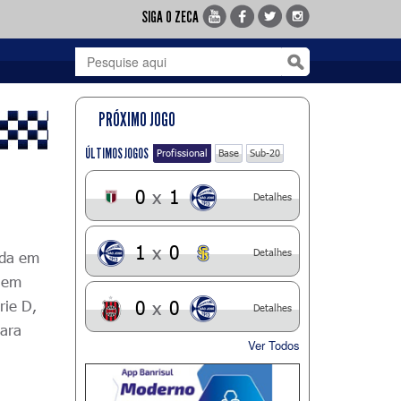
SIGA O ZECA
PRÓXIMO JOGO
ÚLTIMOS JOGOS
Profissional
Base
Sub-20
0
x
1
Detalhes
1
x
0
Detalhes
ada em
a em
rie D,
0
x
0
Detalhes
para
Ver Todos