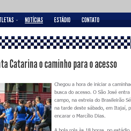
TLETAS
NOTÍCIAS
ESTÁDIO
CONTATO
nta Catarina o caminho para o acesso
Chegou a hora de iniciar a caminh
busca do acesso. O São José entr
campo, na estreia do Brasileirão Sé
na tarde deste sábado, em Itajaí, 
encarar o Marcílio Dias.
A bola rola às 18 horas, no estádio