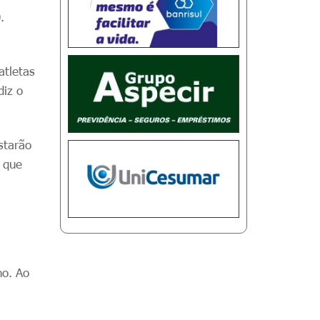
.
atletas
diz o
starão
o que
no. Ao