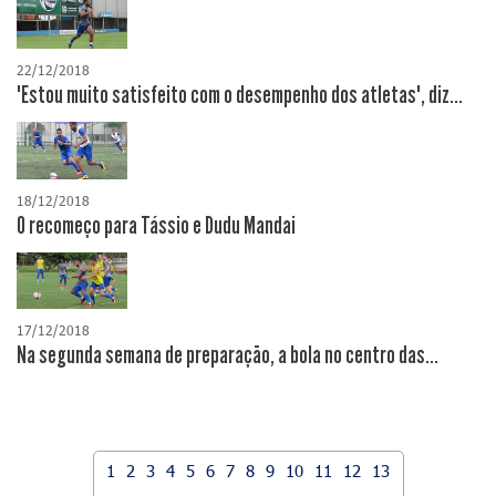
22/12/2018
"Estou muito satisfeito com o desempenho dos atletas", diz...
18/12/2018
O recomeço para Tássio e Dudu Mandai
17/12/2018
Na segunda semana de preparação, a bola no centro das...
1
2
3
4
5
6
7
8
9
10
11
12
13