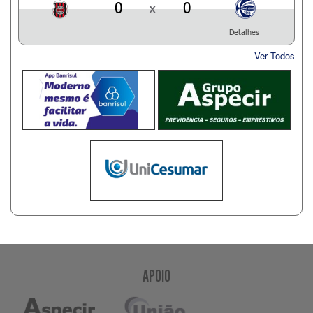
0
x
0
Detalhes
Ver Todos
APOIO