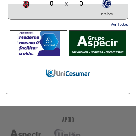
0
x
0
Detalhes
Ver Todos
APOIO