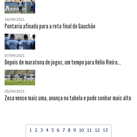
16/04/2021
Pontaria afinada para a reta final do Gauchão
07/04/2021
Depois de maratona de jogos, um tempo para Hélio Vieira...
05/04/2021
Zeca vence mais uma, avança na tabela e pode sonhar mais alto
1
2
3
4
5
6
7
8
9
10
11
12
13