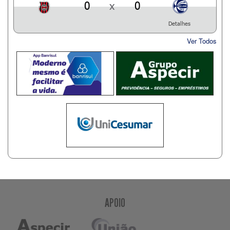
0
x
0
Detalhes
Ver Todos
APOIO