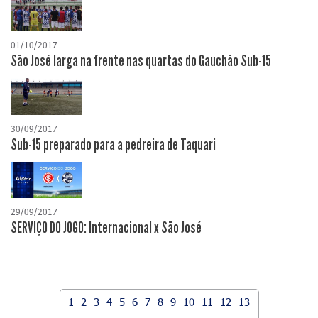
01/10/2017
São José larga na frente nas quartas do Gauchão Sub-15
30/09/2017
Sub-15 preparado para a pedreira de Taquari
29/09/2017
SERVIÇO DO JOGO: Internacional x São José
1
2
3
4
5
6
7
8
9
10
11
12
13