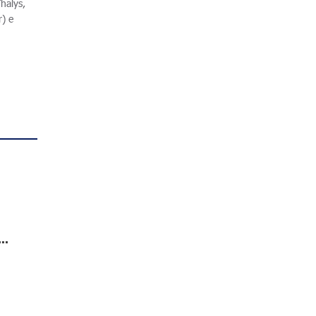
halys,
r) e
..