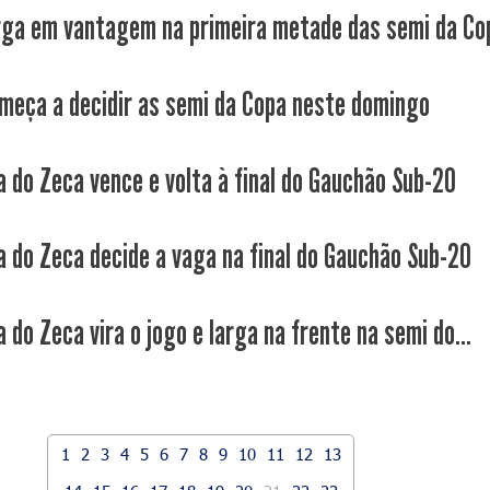
rga em vantagem na primeira metade das semi da Co
meça a decidir as semi da Copa neste domingo
a do Zeca vence e volta à final do Gauchão Sub-20
a do Zeca decide a vaga na final do Gauchão Sub-20
 do Zeca vira o jogo e larga na frente na semi do...
1
2
3
4
5
6
7
8
9
10
11
12
13