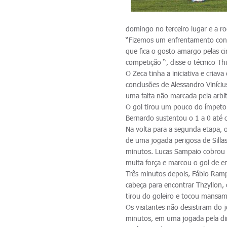
domingo no terceiro lugar e a r
“Fizemos um enfrentamento cont
que fica o gosto amargo pelas 
competição “, disse o técnico T
O Zeca tinha a iniciativa e cri
conclusões de Alessandro Viníci
uma falta não marcada pela arbit
O gol tirou um pouco do ímpeto 
Bernardo sustentou o 1 a 0 até o
Na volta para a segunda etapa, o
de uma jogada perigosa de Sillas
minutos. Lucas Sampaio cobrou n
muita força e marcou o gol de e
Três minutos depois, Fábio Ramp
cabeça para encontrar Thzyllon,
tirou do goleiro e tocou mansam
Os visitantes não desistiram do
minutos, em uma jogada pela dire