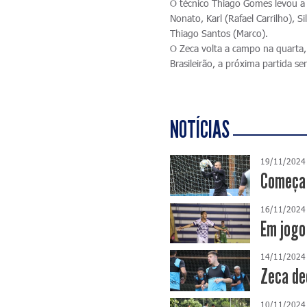
O técnico Thiago Gomes levou a
Nonato, Karl (Rafael Carrilho), 
Thiago Santos (Marco).
O Zeca volta a campo na quarta, 
Brasileirão, a próxima partida s
NOTÍCIAS
19/11/2024
Começa 
16/11/2024
Em jogo
14/11/2024
Zeca de
10/11/2024