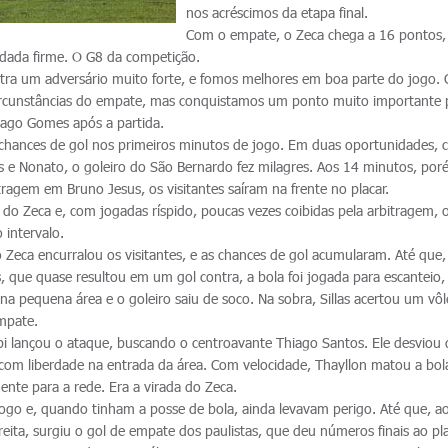
nos acréscimos da etapa final.
Com o empate, o Zeca chega a 16 pontos,
odada firme. O G8 da competição.
ra um adversário muito forte, e fomos melhores em boa parte do jogo. 
circunstâncias do empate, mas conquistamos um ponto muito importante 
hiago Gomes após a partida.
ava chances de gol nos primeiros minutos de jogo. Em duas oportunidades,
us e Nonato, o goleiro do São Bernardo fez milagres. Aos 14 minutos, por
ragem em Bruno Jesus, os visitantes saíram na frente no placar.
do Zeca e, com jogadas ríspido, poucas vezes coibidas pela arbitragem, 
 intervalo.
 Zeca encurralou os visitantes, e as chances de gol acumularam. Até que,
, que quase resultou em um gol contra, a bola foi jogada para escanteio,
a pequena área e o goleiro saiu de soco. Na sobra, Sillas acertou um vô
mpate.
i lançou o ataque, buscando o centroavante Thiago Santos. Ele desviou 
 com liberdade na entrada da área. Com velocidade, Thayllon matou a bola
ente para a rede. Era a virada do Zeca.
 jogo e, quando tinham a posse de bola, ainda levavam perigo. Até que, a
ita, surgiu o gol de empate dos paulistas, que deu números finais ao pla