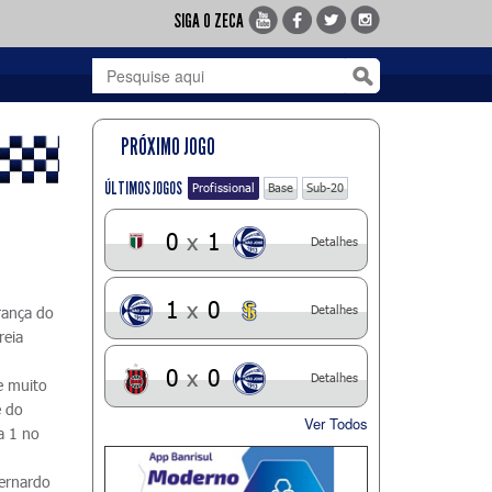
SIGA O ZECA
PRÓXIMO JOGO
ÚLTIMOS JOGOS
Profissional
Base
Sub-20
0
x
1
Detalhes
1
x
0
Detalhes
rança do
reia
0
x
0
Detalhes
e muito
e do
Ver Todos
a 1 no
ernardo