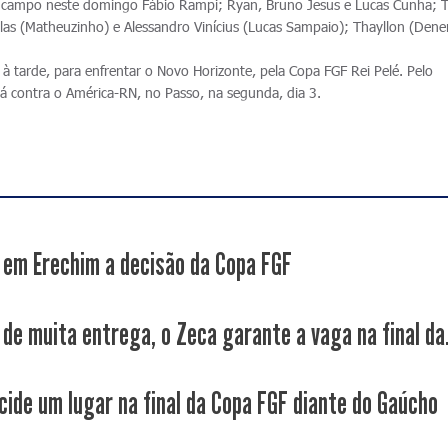
 campo neste domingo Fábio Rampi; Ryan, Bruno Jesus e Lucas Cunha; T
Sillas (Matheuzinho) e Alessandro Vinícius (Lucas Sampaio); Thayllon (Dene
à tarde, para enfrentar o Novo Horizonte, pela Copa FGF Rei Pelé. Pelo
erá contra o América-RN, no Passo, na segunda, dia 3.
em Erechim a decisão da Copa FGF
 de muita entrega, o Zeca garante a vaga na final da.
cide um lugar na final da Copa FGF diante do Gaúcho