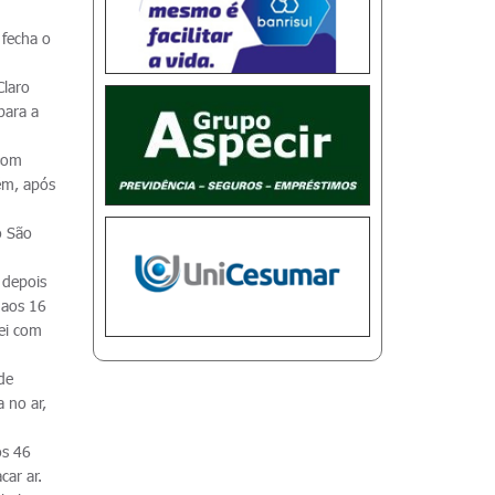
 fecha o
Claro
para a
 com
ém, após
o São
 depois
 aos 16
lei com
de
 no ar,
os 46
car ar.