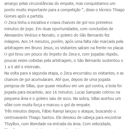
amargo pelas circunstâncias do empate, mas conquistamos um
ponto muito importante para a competição “, disse o técnico Thiago
Gomes após a partida.
O Zeca tinha a iniciativa e criava chances de gol nos primeiros
minutos de jogo. Em duas oportunidades, com conclusões de
Alessandro Vinícius e Nonato, o goleiro do São Bernardo fez
milagres. Aos 14 minutos, porém, após uma falta não marcada pela
arbitragem em Bruno Jesus, os visitantes saíram na frente no placar.
O gol tirou um pouco do ímpeto do Zeca e, com jogadas ríspido,
poucas vezes coibidas pela arbitragem, o São Bernardo sustentou o
1 a 0 até o intervalo.
Na volta para a segunda etapa, o Zeca encurralou os visitantes, e as
chances de gol acumularam. Até que, depois de uma jogada
perigosa de Sillas, que quase resultou em um gol contra, a bola foi
jogada para escanteio, aos 16 minutos. Lucas Sampaio cobrou na
pequena área e o goleiro saiu de soco. Na sobra, Sillas acertou um
vôlei com muita força e marcou o gol de empate.
Três minutos depois, Fábio Rampi lançou o ataque, buscando o
centroavante Thiago Santos. Ele desviou de cabeça para encontrar
Thzyllon, com liberdade na entrada da área. Com velocidade,