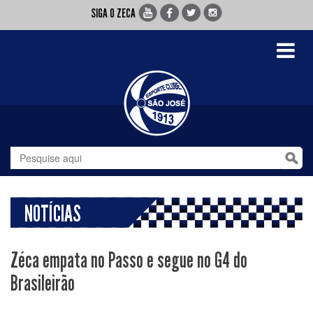
SIGA O ZECA
Toggle
navigati
NOTÍCIAS
Zéca empata no Passo e segue no G4 do
Brasileirão