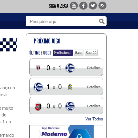
SIGA O ZECA
PRÓXIMO JOGO
ÚLTIMOS JOGOS
Profissional
Base
Sub-20
0
x
1
Detalhes
1
x
0
Detalhes
rança do
reia
0
x
0
Detalhes
e muito
e do
Ver Todos
a 1 no
ernardo