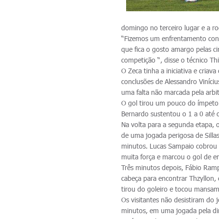
domingo no terceiro lugar e a r
“Fizemos um enfrentamento cont
que fica o gosto amargo pelas 
competição “, disse o técnico T
O Zeca tinha a iniciativa e cri
conclusões de Alessandro Viníci
uma falta não marcada pela arbit
O gol tirou um pouco do ímpeto 
Bernardo sustentou o 1 a 0 até o
Na volta para a segunda etapa, o
de uma jogada perigosa de Sillas
minutos. Lucas Sampaio cobrou n
muita força e marcou o gol de e
Três minutos depois, Fábio Ramp
cabeça para encontrar Thzyllon,
tirou do goleiro e tocou mansam
Os visitantes não desistiram do
minutos, em uma jogada pela dire