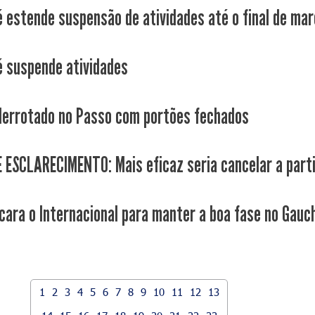
é estende suspensão de atividades até o final de ma
é suspende atividades
derrotado no Passo com portões fechados
 ESCLARECIMENTO: Mais eficaz seria cancelar a part
cara o Internacional para manter a boa fase no Gauc
1
2
3
4
5
6
7
8
9
10
11
12
13