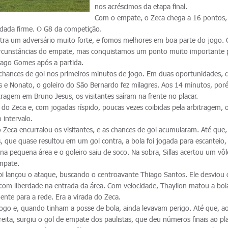
nos acréscimos da etapa final.
Com o empate, o Zeca chega a 16 pontos,
odada firme. O G8 da competição.
ra um adversário muito forte, e fomos melhores em boa parte do jogo. 
circunstâncias do empate, mas conquistamos um ponto muito importante 
hiago Gomes após a partida.
ava chances de gol nos primeiros minutos de jogo. Em duas oportunidades,
us e Nonato, o goleiro do São Bernardo fez milagres. Aos 14 minutos, por
ragem em Bruno Jesus, os visitantes saíram na frente no placar.
do Zeca e, com jogadas ríspido, poucas vezes coibidas pela arbitragem, 
 intervalo.
 Zeca encurralou os visitantes, e as chances de gol acumularam. Até que,
, que quase resultou em um gol contra, a bola foi jogada para escanteio,
a pequena área e o goleiro saiu de soco. Na sobra, Sillas acertou um vô
mpate.
i lançou o ataque, buscando o centroavante Thiago Santos. Ele desviou 
 com liberdade na entrada da área. Com velocidade, Thayllon matou a bola
ente para a rede. Era a virada do Zeca.
 jogo e, quando tinham a posse de bola, ainda levavam perigo. Até que, a
ita, surgiu o gol de empate dos paulistas, que deu números finais ao pla