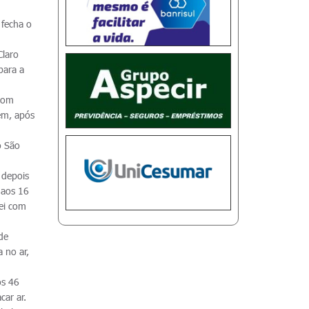
 fecha o
Claro
para a
 com
ém, após
o São
 depois
 aos 16
lei com
de
 no ar,
os 46
car ar.