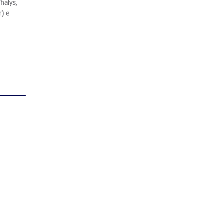
halys,
r) e