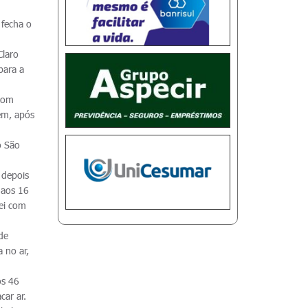
 fecha o
Claro
para a
 com
ém, após
o São
 depois
 aos 16
lei com
de
 no ar,
os 46
car ar.