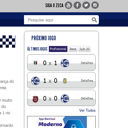
SIGA O ZECA
PRÓXIMO JOGO
ÚLTIMOS JOGOS
Profissional
Base
Sub-20
0
x
1
Detalhes
1
x
0
Detalhes
rança do
reia
0
x
0
Detalhes
e muito
e do
Ver Todos
a 1 no
ernardo