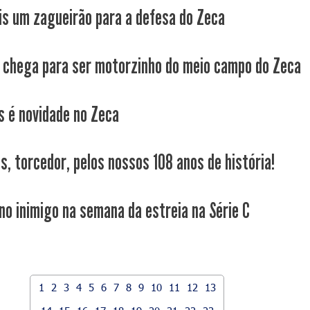
s um zagueirão para a defesa do Zeca
 chega para ser motorzinho do meio campo do Zeca
s é novidade no Zeca
s, torcedor, pelos nossos 108 anos de história!
 no inimigo na semana da estreia na Série C
1
2
3
4
5
6
7
8
9
10
11
12
13