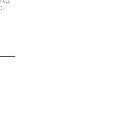
halys,
r) e