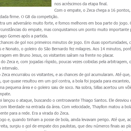
nos acréscimos da etapa final.
Com o empate, o Zeca chega a 16 pontos,
odada firme. O G8 da competição.
ra um adversário muito forte, e fomos melhores em boa parte do jogo. 
circunstâncias do empate, mas conquistamos um ponto muito importante 
hiago Gomes após a partida.
ava chances de gol nos primeiros minutos de jogo. Em duas oportunidades,
us e Nonato, o goleiro do São Bernardo fez milagres. Aos 14 minutos, por
ragem em Bruno Jesus, os visitantes saíram na frente no placar.
do Zeca e, com jogadas ríspido, poucas vezes coibidas pela arbitragem, 
 intervalo.
 Zeca encurralou os visitantes, e as chances de gol acumularam. Até que,
, que quase resultou em um gol contra, a bola foi jogada para escanteio,
a pequena área e o goleiro saiu de soco. Na sobra, Sillas acertou um vô
mpate.
i lançou o ataque, buscando o centroavante Thiago Santos. Ele desviou 
 com liberdade na entrada da área. Com velocidade, Thayllon matou a bola
ente para a rede. Era a virada do Zeca.
 jogo e, quando tinham a posse de bola, ainda levavam perigo. Até que, a
ita, surgiu o gol de empate dos paulistas, que deu números finais ao pla