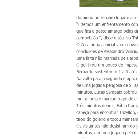
domingo no terceiro lugar e a r
“Fizemos um enfrentamento cont
que fica o gosto amargo pelas 
competição “, disse o técnico T
O Zeca tinha a iniciativa e cri
conclusões de Alessandro Viníci
uma falta não marcada pela arbit
O gol tirou um pouco do ímpeto 
Bernardo sustentou o 1 a 0 até o
Na volta para a segunda etapa, o
de uma jogada perigosa de Sillas
minutos. Lucas Sampaio cobrou n
muita força e marcou o gol de e
Três minutos depois, Fábio Ramp
cabeça para encontrar Thzyllon,
tirou do goleiro e tocou mansam
Os visitantes não desistiram do
minutos, em uma jogada pela dire