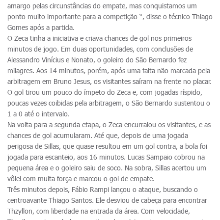
amargo pelas circunstâncias do empate, mas conquistamos um
ponto muito importante para a competição “, disse o técnico Thiago
Gomes após a partida.
O Zeca tinha a iniciativa e criava chances de gol nos primeiros
minutos de jogo. Em duas oportunidades, com conclusões de
Alessandro Vinícius e Nonato, o goleiro do São Bernardo fez
milagres. Aos 14 minutos, porém, após uma falta não marcada pela
arbitragem em Bruno Jesus, os visitantes saíram na frente no placar.
O gol tirou um pouco do ímpeto do Zeca e, com jogadas ríspido,
poucas vezes coibidas pela arbitragem, o São Bernardo sustentou o
1 a 0 até o intervalo.
Na volta para a segunda etapa, o Zeca encurralou os visitantes, e as
chances de gol acumularam. Até que, depois de uma jogada
perigosa de Sillas, que quase resultou em um gol contra, a bola foi
jogada para escanteio, aos 16 minutos. Lucas Sampaio cobrou na
pequena área e o goleiro saiu de soco. Na sobra, Sillas acertou um
vôlei com muita força e marcou o gol de empate.
Três minutos depois, Fábio Rampi lançou o ataque, buscando o
centroavante Thiago Santos. Ele desviou de cabeça para encontrar
Thzyllon, com liberdade na entrada da área. Com velocidade,