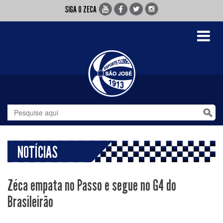
SIGA O ZECA
Toggle
navigati
NOTÍCIAS
Zéca empata no Passo e segue no G4 do
Brasileirão