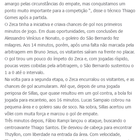
amargo pelas circunstâncias do empate, mas conquistamos um
ponto muito importante para a competição “, disse o técnico Thiago
Gomes após a partida.
O Zeca tinha a iniciativa e criava chances de gol nos primeiros
minutos de jogo. Em duas oportunidades, com conclusões de
Alessandro Vinícius e Nonato, o goleiro do São Bernardo fez
milagres. Aos 14 minutos, porém, após uma falta não marcada pela
arbitragem em Bruno Jesus, os visitantes saíram na frente no placar.
O gol tirou um pouco do ímpeto do Zeca e, com jogadas ríspido,
poucas vezes coibidas pela arbitragem, o São Bernardo sustentou o
1 a 0 até o intervalo.
Na volta para a segunda etapa, o Zeca encurralou os visitantes, e as
chances de gol acumularam. Até que, depois de uma jogada
perigosa de Sillas, que quase resultou em um gol contra, a bola foi
jogada para escanteio, aos 16 minutos. Lucas Sampaio cobrou na
pequena área e o goleiro saiu de soco. Na sobra, Sillas acertou um
vôlei com muita força e marcou o gol de empate.
Três minutos depois, Fábio Rampi lançou o ataque, buscando o
centroavante Thiago Santos. Ele desviou de cabeça para encontrar
Thzyllon, com liberdade na entrada da área. Com velocidade,