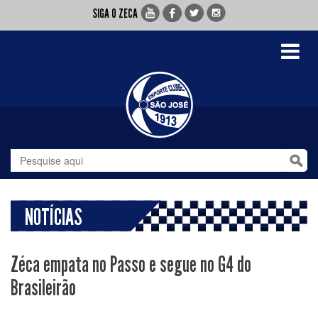
SIGA O ZECA
Toggle
navigati
NOTÍCIAS
Zéca empata no Passo e segue no G4 do
Brasileirão