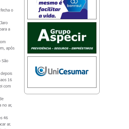
 fecha o
Claro
para a
 com
ém, após
o São
 depois
 aos 16
lei com
de
 no ar,
os 46
car ar.