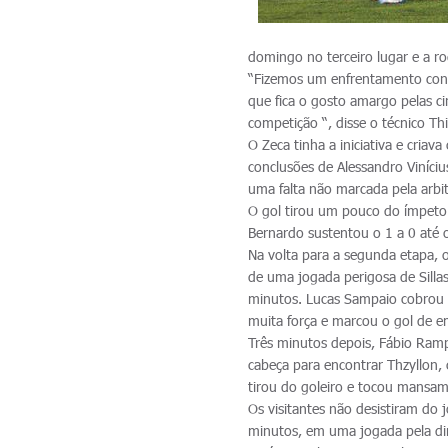
domingo no terceiro lugar e a r
“Fizemos um enfrentamento cont
que fica o gosto amargo pelas 
competição “, disse o técnico T
O Zeca tinha a iniciativa e cri
conclusões de Alessandro Viníci
uma falta não marcada pela arbit
O gol tirou um pouco do ímpeto 
Bernardo sustentou o 1 a 0 até o
Na volta para a segunda etapa, o
de uma jogada perigosa de Sillas
minutos. Lucas Sampaio cobrou n
muita força e marcou o gol de e
Três minutos depois, Fábio Ramp
cabeça para encontrar Thzyllon,
tirou do goleiro e tocou mansam
Os visitantes não desistiram do
minutos, em uma jogada pela dire