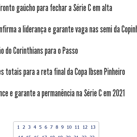
ronto gaúcho para fechar a Série C em alta
nfirma a liderança e garante vaga nas semi da Copin
ão do Corinthians para o Passo
s totais para a reta final da Copa Ibsen Pinheiro
nce e garante a permanência na Série C em 2021
1
2
3
4
5
6
7
8
9
10
11
12
13