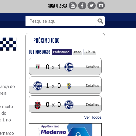
SIGA O ZECA
PRÓXIMO JOGO
ÚLTIMOS JOGOS
Profissional
Base
Sub-20
0
x
1
Detalhes
1
x
0
Detalhes
rança do
reia
0
x
0
Detalhes
e muito
e do
Ver Todos
a 1 no
ernardo