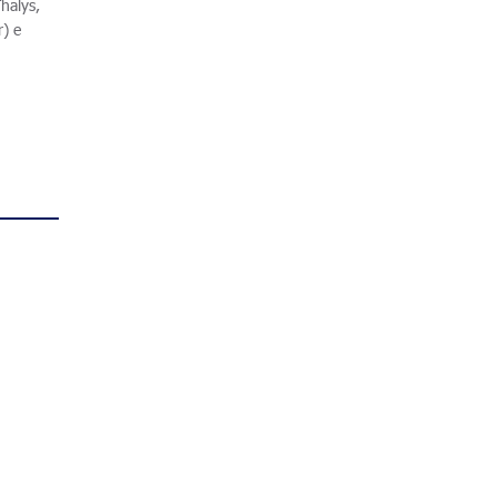
halys,
r) e