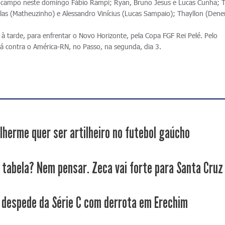
 campo neste domingo Fábio Rampi; Ryan, Bruno Jesus e Lucas Cunha; T
Sillas (Matheuzinho) e Alessandro Vinícius (Lucas Sampaio); Thayllon (Dene
à tarde, para enfrentar o Novo Horizonte, pela Copa FGF Rei Pelé. Pelo
erá contra o América-RN, no Passo, na segunda, dia 3.
ilherme quer ser artilheiro no futebol gaúcho
 tabela? Nem pensar. Zeca vai forte para Santa Cruz
 despede da Série C com derrota em Erechim