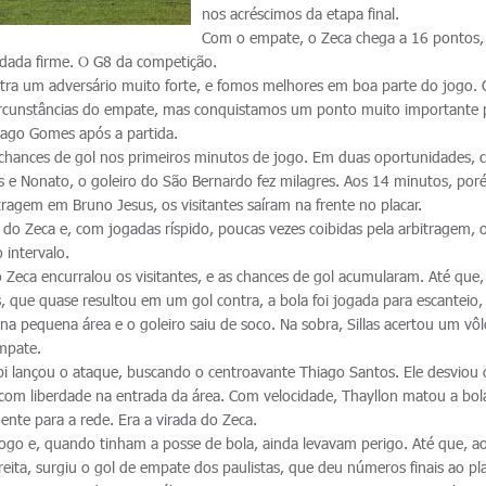
nos acréscimos da etapa final.
Com o empate, o Zeca chega a 16 pontos,
odada firme. O G8 da competição.
ra um adversário muito forte, e fomos melhores em boa parte do jogo. 
circunstâncias do empate, mas conquistamos um ponto muito importante 
hiago Gomes após a partida.
ava chances de gol nos primeiros minutos de jogo. Em duas oportunidades,
us e Nonato, o goleiro do São Bernardo fez milagres. Aos 14 minutos, por
ragem em Bruno Jesus, os visitantes saíram na frente no placar.
do Zeca e, com jogadas ríspido, poucas vezes coibidas pela arbitragem, 
 intervalo.
 Zeca encurralou os visitantes, e as chances de gol acumularam. Até que,
, que quase resultou em um gol contra, a bola foi jogada para escanteio,
a pequena área e o goleiro saiu de soco. Na sobra, Sillas acertou um vô
mpate.
i lançou o ataque, buscando o centroavante Thiago Santos. Ele desviou 
 com liberdade na entrada da área. Com velocidade, Thayllon matou a bola
ente para a rede. Era a virada do Zeca.
 jogo e, quando tinham a posse de bola, ainda levavam perigo. Até que, a
ita, surgiu o gol de empate dos paulistas, que deu números finais ao pla