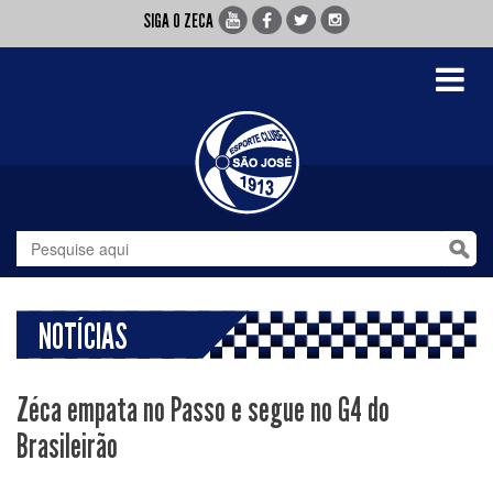
SIGA O ZECA
Toggle
navigati
NOTÍCIAS
Zéca empata no Passo e segue no G4 do
Brasileirão