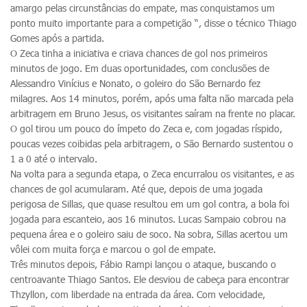
amargo pelas circunstâncias do empate, mas conquistamos um
ponto muito importante para a competição “, disse o técnico Thiago
Gomes após a partida.
O Zeca tinha a iniciativa e criava chances de gol nos primeiros
minutos de jogo. Em duas oportunidades, com conclusões de
Alessandro Vinícius e Nonato, o goleiro do São Bernardo fez
milagres. Aos 14 minutos, porém, após uma falta não marcada pela
arbitragem em Bruno Jesus, os visitantes saíram na frente no placar.
O gol tirou um pouco do ímpeto do Zeca e, com jogadas ríspido,
poucas vezes coibidas pela arbitragem, o São Bernardo sustentou o
1 a 0 até o intervalo.
Na volta para a segunda etapa, o Zeca encurralou os visitantes, e as
chances de gol acumularam. Até que, depois de uma jogada
perigosa de Sillas, que quase resultou em um gol contra, a bola foi
jogada para escanteio, aos 16 minutos. Lucas Sampaio cobrou na
pequena área e o goleiro saiu de soco. Na sobra, Sillas acertou um
vôlei com muita força e marcou o gol de empate.
Três minutos depois, Fábio Rampi lançou o ataque, buscando o
centroavante Thiago Santos. Ele desviou de cabeça para encontrar
Thzyllon, com liberdade na entrada da área. Com velocidade,