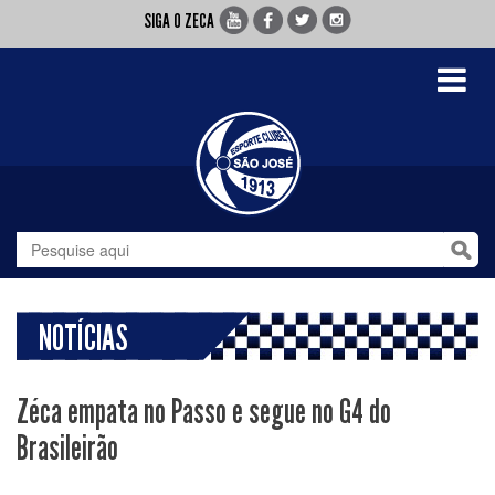
SIGA O ZECA
Toggle
navigati
NOTÍCIAS
Zéca empata no Passo e segue no G4 do
Brasileirão