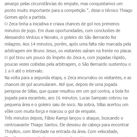
amargo pelas circunstâncias do empate, mas conquistamos um
ponto muito importante para a competição “, disse o técnico Thiago
Gomes após a partida.
O Zeca tinha a iniciativa e criava chances de gol nos primeiros
minutos de jogo. Em duas oportunidades, com conclusões de
Alessandro Vinícius e Nonato, o goleiro do São Bernardo fez
milagres. Aos 14 minutos, porém, após uma falta não marcada pela
arbitragem em Bruno Jesus, os visitantes saíram na frente no placar.
O gol tirou um pouco do ímpeto do Zeca e, com jogadas ríspido,
poucas vezes coibidas pela arbitragem, o São Bernardo sustentou o
1 a 0 até o intervalo.
Na volta para a segunda etapa, o Zeca encurralou os visitantes, e as
chances de gol acumularam. Até que, depois de uma jogada
perigosa de Sillas, que quase resultou em um gol contra, a bola foi
jogada para escanteio, aos 16 minutos. Lucas Sampaio cobrou na
pequena área e o goleiro saiu de soco. Na sobra, Sillas acertou um
vôlei com muita força e marcou o gol de empate.
Três minutos depois, Fábio Rampi lançou o ataque, buscando o
centroavante Thiago Santos. Ele desviou de cabeça para encontrar
Thzyllon, com liberdade na entrada da área. Com velocidade,